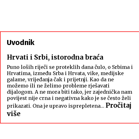
Uvodnik
Hrvati i Srbi, istorodna braća
Puno loših riječi se proteklih dana čulo, o Srbima i
Hrvatima, između Srba i Hrvata, vike, medijske
galame, vrijeđanja čak i prijetnji. Kao da ne
možemo ili ne želimo probleme rješavati
dijalogom. A ne mora biti tako, jer zajednička nam
povijest nije crna i negativna kako je se često želi
Pročitaj
prikazati. Ona je upravo isprepletena…
:
više
Hrvati
i
Srbi,