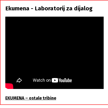
istorodna
Ekumena - Laboratorij za dijalog
braća
EKUMENA – ostale tribine