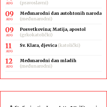
(pravoslavni)
AUG
09
Međunarodni dan autohtonih naroda
(međunarodni)
AUG
09
Posvetkovina; Matija, apostol
(grkokatolički)
AUG
11
Sv. Klara, djevica
(katolički)
AUG
12
Međunarodni dan mladih
(međunarodni)
AUG