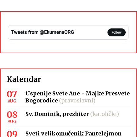
Kalendar
07
Uspenije Svete Ane - Majke Presvete
Bogorodice
(pravoslavni)
AUG
08
Sv. Dominik, prezbiter
(katolički)
AUG
09
Sveti velikomučenik Pantelejmon