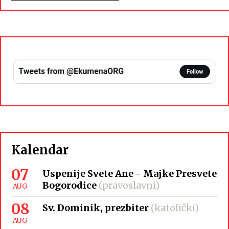
Kalendar
07
Uspenije Svete Ane - Majke Presvete
Bogorodice
(pravoslavni)
AUG
08
Sv. Dominik, prezbiter
(katolički)
AUG