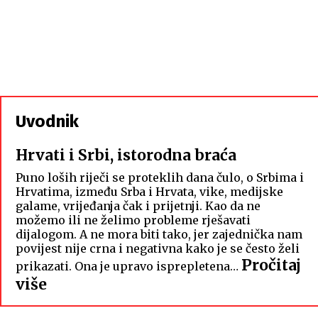
Uvodnik
Hrvati i Srbi, istorodna braća
Puno loših riječi se proteklih dana čulo, o Srbima i
Hrvatima, između Srba i Hrvata, vike, medijske
galame, vrijeđanja čak i prijetnji. Kao da ne
možemo ili ne želimo probleme rješavati
dijalogom. A ne mora biti tako, jer zajednička nam
povijest nije crna i negativna kako je se često želi
Pročitaj
prikazati. Ona je upravo isprepletena…
:
više
Hrvati