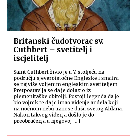
Britanski čudotvorac sv.
Cuthbert – svetitelj i
iscjelitelj
Saint Cuthbert živio je u 7. stoljeću na
području sjeveroistočne Engleske i smatra
se najviše voljenim engleskim svetiteljem.
Pretpostavlja se da je dolazio iz
plemenitaške obitelji. Postoji legenda da je
bio vojnik te da je imao viđenje anđela koji
na noćnom nebu uznose dušu svetog Aidana.
Nakon takvog viđenja došlo je do
preobraćenja u njegovoj […]