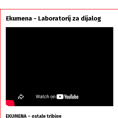
i
Srbi,
istorodna
Ekumena - Laboratorij za dijalog
braća
EKUMENA – ostale tribine