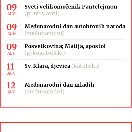
09
Sveti velikomučenik Pantelejmon
(pravoslavni)
AUG
09
Međunarodni dan autohtonih naroda
(međunarodni)
AUG
09
Posvetkovina; Matija, apostol
(grkokatolički)
AUG
11
Sv. Klara, djevica
(katolički)
AUG
12
Međunarodni dan mladih
(međunarodni)
AUG