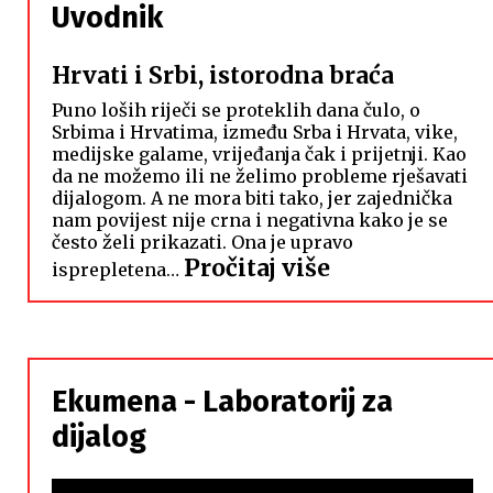
Uvodnik
Hrvati i Srbi, istorodna braća
Puno loših riječi se proteklih dana čulo, o
Srbima i Hrvatima, između Srba i Hrvata, vike,
medijske galame, vrijeđanja čak i prijetnji. Kao
da ne možemo ili ne želimo probleme rješavati
dijalogom. A ne mora biti tako, jer zajednička
nam povijest nije crna i negativna kako je se
često želi prikazati. Ona je upravo
:
Pročitaj više
isprepletena…
Hrvati
i
Srbi,
istorodna
Ekumena - Laboratorij za
braća
dijalog