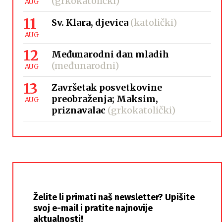
(grkokatolički)
AUG
11
Sv. Klara, djevica
(katolički)
AUG
12
Međunarodni dan mladih
(međunarodni)
AUG
13
Završetak posvetkovine
preobraženja; Maksim,
AUG
priznavalac
(grkokatolički)
Želite li primati naš newsletter? Upišite
svoj e-mail i pratite najnovije
aktualnosti!