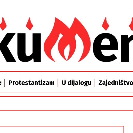
e
Protestantizam
U dijalogu
Zajedništv