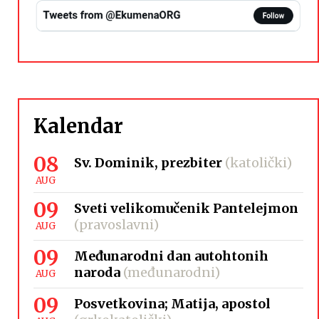
Kalendar
08
Sv. Dominik, prezbiter
(katolički)
AUG
09
Sveti velikomučenik Pantelejmon
(pravoslavni)
AUG
09
Međunarodni dan autohtonih
naroda
(međunarodni)
AUG
09
Posvetkovina; Matija, apostol