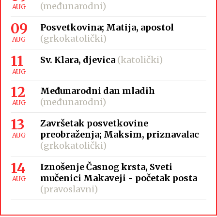
(međunarodni)
AUG
09
Posvetkovina; Matija, apostol
(grkokatolički)
AUG
11
Sv. Klara, djevica
(katolički)
AUG
12
Međunarodni dan mladih
(međunarodni)
AUG
13
Završetak posvetkovine
preobraženja; Maksim, priznavalac
AUG
(grkokatolički)
14
Iznošenje Časnog krsta, Sveti
mučenici Makaveji - početak posta
AUG
(pravoslavni)