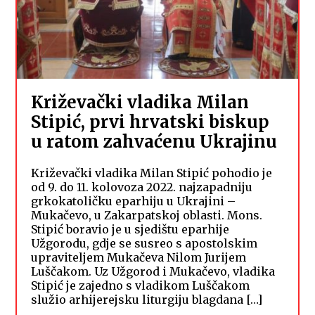
Križevački vladika Milan
Stipić, prvi hrvatski biskup
u ratom zahvaćenu Ukrajinu
Križevački vladika Milan Stipić pohodio je
od 9. do 11. kolovoza 2022. najzapadniju
grkokatoličku eparhiju u Ukrajini –
Mukačevo, u Zakarpatskoj oblasti. Mons.
Stipić boravio je u sjedištu eparhije
Užgorodu, gdje se susreo s apostolskim
upraviteljem Mukačeva Nilom Jurijem
Luščakom. Uz Užgorod i Mukačevo, vladika
Stipić je zajedno s vladikom Luščakom
služio arhijerejsku liturgiju blagdana […]