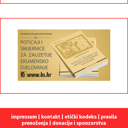
impressum
|
kontakt
|
etički kodeks |
pravila
prenošenja |
donacije i sponzorstva