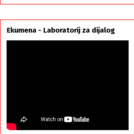
Hrvati
i
Srbi,
istorodna
Ekumena - Laboratorij za dijalog
braća