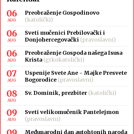
06
Preobraženje Gospodinovo
(katolički)
AUG
06
Sveti mučenici Prebilovački i
Donjohercegovački
(pravoslavni)
AUG
06
Preobraženje Gospoda našega Isusa
Krista
(grkokatolički)
AUG
07
Uspenije Svete Ane - Majke Presvete
Bogorodice
(pravoslavni)
AUG
08
Sv. Dominik, prezbiter
(katolički)
AUG
09
Sveti velikomučenik Pantelejmon
(pravoslavni)
AUG
09
Međunarodni dan autohtonih naroda