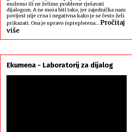
možemo ili ne želimo probleme rješavati
dijalogom. A ne mora biti tako, jer zajednička nam
povijest nije crna i negativna kako je se često želi
Pročitaj
prikazati. Ona je upravo isprepletena…
:
više
Hrvati
i
Srbi,
istorodna
Ekumena - Laboratorij za dijalog
braća