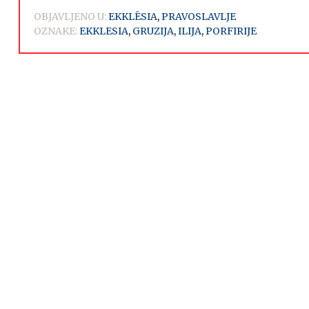
OBJAVLJENO U:
EKKLĒSIA
,
PRAVOSLAVLJE
OZNAKE:
EKKLESIA
,
GRUZIJA
,
ILIJA
,
PORFIRIJE