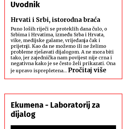
Uvodnik
Hrvati i Srbi, istorodna braća
Puno loših riječi se proteklih dana čulo, o
Srbima i Hrvatima, između Srba i Hrvata,
vike, medijske galame, vrijeđanja čak i
prijetnji. Kao da ne možemo ili ne želimo
probleme rješavati dijalogom. A ne mora biti
tako, jer zajednička nam povijest nije crna i
negativna kako je se često želi prikazati. Ona
:
Pročitaj više
je upravo isprepletena…
Hrvati
i
Srbi,
istoro
Ekumena - Laboratorij za
braća
dijalog