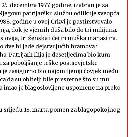
 25. decembra 1977. godine, izabran je za
. Njegovu patrijaršku službu odlikuje sveopća
988. godine u ovoj Crkvi je pastirstvovalo
a, dok je vjernih duša bilo do tri milijuna.
lovija, tri ženska i četiri muška manastira.
 dve hiljade dejstvujućih hramova i
a. Patrijarh Ilija je desetljećima bio kum
i za poboljšanje teške postsovjetske
ja je zasigurno bio najomiljeniji čovjek među
a da su obitelji bile presretne što su mu
lija imao je blagoslovljene uspomene na preko
je u srijedu 18. marta pomen za blagopokojnog