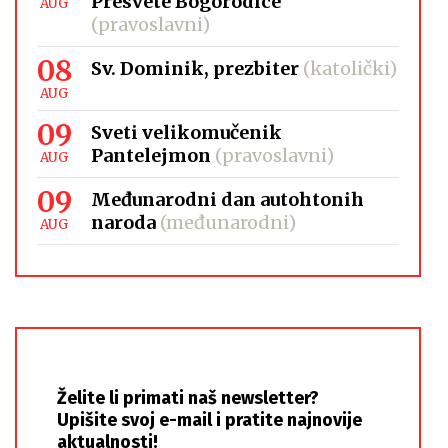
Presvete Bogorodice
AUG
(pravoslavni)
08
Sv. Dominik, prezbiter
(katolički)
AUG
09
Sveti velikomučenik
Pantelejmon
(pravoslavni)
AUG
09
Međunarodni dan autohtonih
naroda
(međunarodni)
AUG
Želite li primati naš newsletter?
Upišite svoj e-mail i pratite najnovije
aktualnosti!