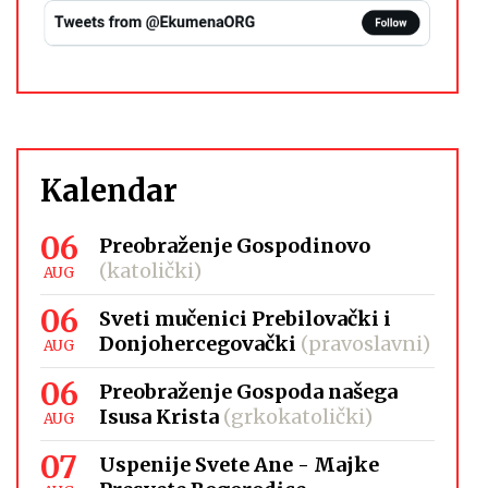
Kalendar
06
Preobraženje Gospodinovo
(katolički)
AUG
06
Sveti mučenici Prebilovački i
Donjohercegovački
(pravoslavni)
AUG
06
Preobraženje Gospoda našega
Isusa Krista
(grkokatolički)
AUG
07
Uspenije Svete Ane - Majke