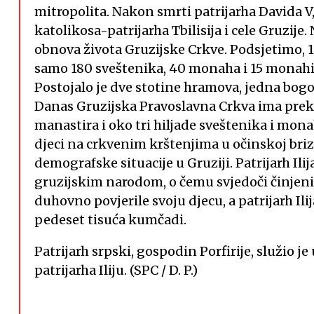
mitropolita. Nakon smrti patrijarha Davida V,
katolikosa-patrijarha Tbilisija i cele Gruzije
obnova života Gruzijske Crkve. Podsjetimo, 1
samo 180 sveštenika, 40 monaha i 15 monahinj
Postojalo je dve stotine hramova, jedna bogos
Danas Gruzijska Pravoslavna Crkva ima preko
manastira i oko tri hiljade sveštenika i monah
djeci na crkvenim krštenjima u očinskoj briz
demografske situacije u Gruziji. Patrijarh Ili
gruzijskim narodom, o čemu svjedoči činjenic
duhovno povjerile svoju djecu, a patrijarh I
pedeset tisuća kumčadi.
Patrijarh srpski, gospodin Porfirije, služio 
patrijarha Iliju. (SPC / D. P.)