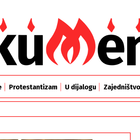
e
Protestantizam
U dijalogu
Zajedništv