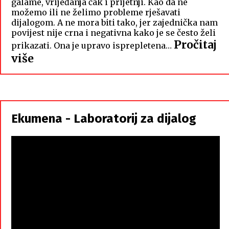
galame, vrijeđanja čak i prijetnji. Kao da ne
možemo ili ne želimo probleme rješavati
dijalogom. A ne mora biti tako, jer zajednička nam
povijest nije crna i negativna kako je se često želi
Pročitaj
prikazati. Ona je upravo isprepletena…
:
više
Hrvati
i
Srbi,
istorodna
Ekumena - Laboratorij za dijalog
braća