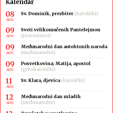
Kalendar
08
Sv. Dominik, prezbiter
(katolički)
AUG
09
Sveti velikomučenik Pantelejmon
(pravoslavni)
AUG
09
Međunarodni dan autohtonih naroda
(međunarodni)
AUG
09
Posvetkovina; Matija, apostol
(grkokatolički)
AUG
11
Sv. Klara, djevica
(katolički)
AUG
12
Međunarodni dan mladih
(međunarodni)
AUG