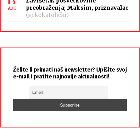
13
Završetak posvetkovine
preobraženja; Maksim, priznavalac
AUG
(grkokatolički)
Želite li primati naš newsletter? Upišite svoj
e-mail i pratite najnovije aktualnosti!