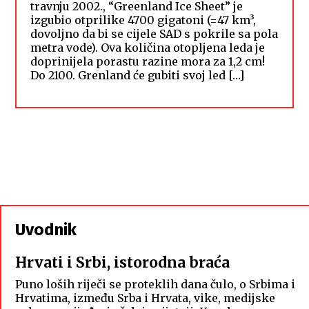
travnju 2002., “Greenland Ice Sheet” je
izgubio otprilike 4700 gigatoni (=47 km³,
dovoljno da bi se cijele SAD s pokrile sa pola
metra vode). Ova količina otopljena leda je
doprinijela porastu razine mora za 1,2 cm!
Do 2100. Grenland će gubiti svoj led […]
Uvodnik
Hrvati i Srbi, istorodna braća
Puno loših riječi se proteklih dana čulo, o Srbima i
Hrvatima, između Srba i Hrvata, vike, medijske