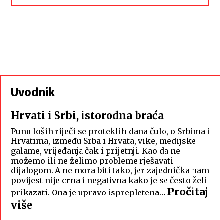
Uvodnik
Hrvati i Srbi, istorodna braća
Puno loših riječi se proteklih dana čulo, o Srbima i
Hrvatima, između Srba i Hrvata, vike, medijske
galame, vrijeđanja čak i prijetnji. Kao da ne
možemo ili ne želimo probleme rješavati
dijalogom. A ne mora biti tako, jer zajednička nam
povijest nije crna i negativna kako je se često želi
Pročitaj
prikazati. Ona je upravo isprepletena…
:
više
Hrvati