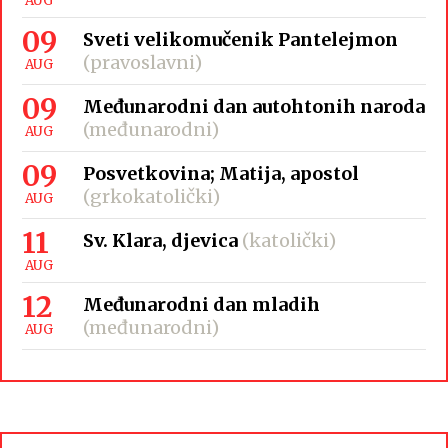
AUG
09
Sveti velikomučenik Pantelejmon
(pravoslavni)
AUG
09
Međunarodni dan autohtonih naroda
(međunarodni)
AUG
09
Posvetkovina; Matija, apostol
(grkokatolički)
AUG
11
Sv. Klara, djevica
(katolički)
AUG
12
Međunarodni dan mladih
(međunarodni)
AUG