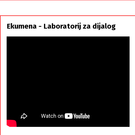
i
Srbi,
istorodna
Ekumena - Laboratorij za dijalog
braća