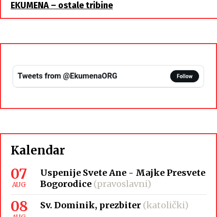
EKUMENA – ostale tribine
Kalendar
07
Uspenije Svete Ane - Majke Presvete
Bogorodice
(pravoslavni)
AUG
08
Sv. Dominik, prezbiter
(katolički)