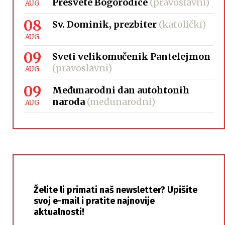
Presvete Bogorodice
(pravoslavni)
AUG
08
Sv. Dominik, prezbiter
(katolički)
AUG
09
Sveti velikomučenik Pantelejmon
(pravoslavni)
AUG
09
Međunarodni dan autohtonih
naroda
(međunarodni)
AUG
Želite li primati naš newsletter? Upišite
svoj e-mail i pratite najnovije
aktualnosti!