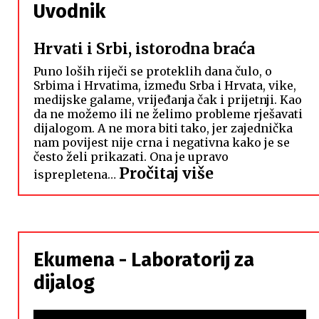
Uvodnik
Hrvati i Srbi, istorodna braća
Puno loših riječi se proteklih dana čulo, o
Srbima i Hrvatima, između Srba i Hrvata, vike,
medijske galame, vrijeđanja čak i prijetnji. Kao
da ne možemo ili ne želimo probleme rješavati
dijalogom. A ne mora biti tako, jer zajednička
nam povijest nije crna i negativna kako je se
često želi prikazati. Ona je upravo
:
Pročitaj više
isprepletena…
Hrvati
i
Srbi,
istorodna
Ekumena - Laboratorij za
braća
dijalog