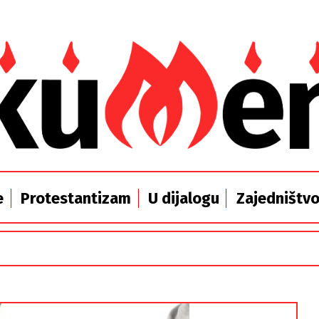
e
Protestantizam
U dijalogu
Zajedništv