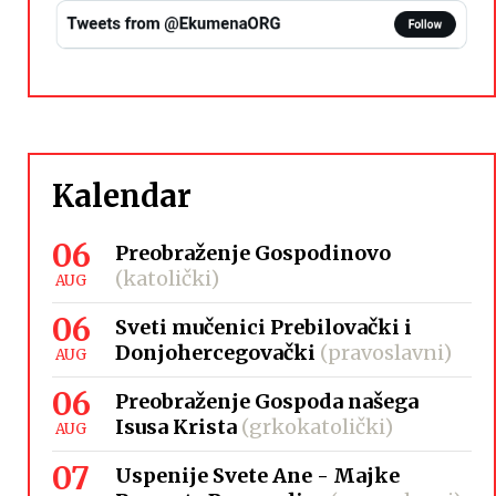
Kalendar
06
Preobraženje Gospodinovo
(katolički)
AUG
06
Sveti mučenici Prebilovački i
Donjohercegovački
(pravoslavni)
AUG
06
Preobraženje Gospoda našega
Isusa Krista
(grkokatolički)
AUG
07
Uspenije Svete Ane - Majke