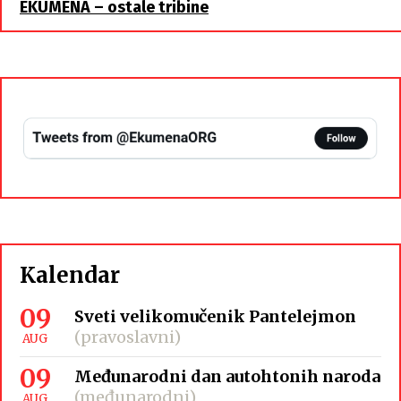
EKUMENA – ostale tribine
Kalendar
09
Sveti velikomučenik Pantelejmon
(pravoslavni)
AUG
09
Međunarodni dan autohtonih naroda
(međunarodni)
AUG