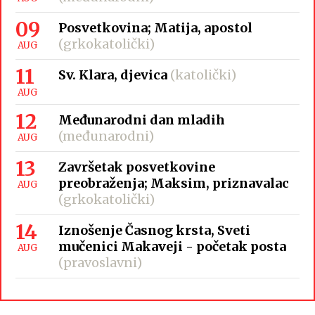
09
Posvetkovina; Matija, apostol
(grkokatolički)
AUG
11
Sv. Klara, djevica
(katolički)
AUG
12
Međunarodni dan mladih
(međunarodni)
AUG
13
Završetak posvetkovine
preobraženja; Maksim, priznavalac
AUG
(grkokatolički)
14
Iznošenje Časnog krsta, Sveti
mučenici Makaveji - početak posta
AUG
(pravoslavni)