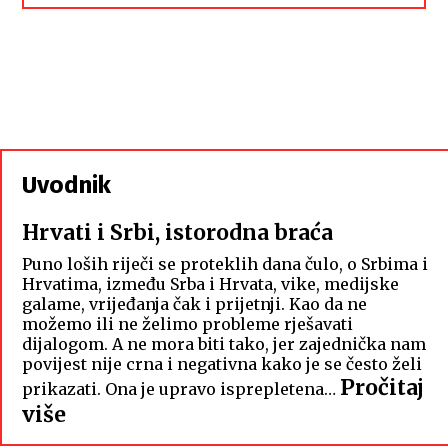
Uvodnik
Hrvati i Srbi, istorodna braća
Puno loših riječi se proteklih dana čulo, o Srbima i
Hrvatima, između Srba i Hrvata, vike, medijske
galame, vrijeđanja čak i prijetnji. Kao da ne
možemo ili ne želimo probleme rješavati
dijalogom. A ne mora biti tako, jer zajednička nam
povijest nije crna i negativna kako je se često želi
Pročitaj
prikazati. Ona je upravo isprepletena…
:
više
Hrvati