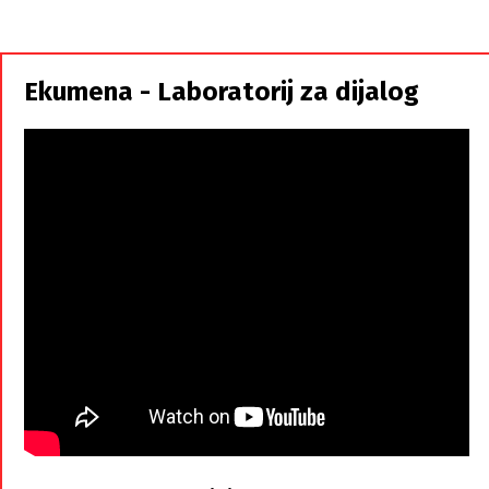
i
Srbi,
istorodna
Ekumena - Laboratorij za dijalog
braća