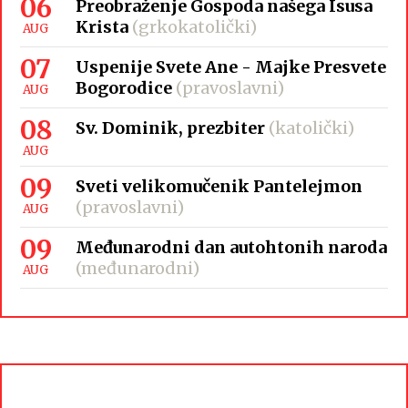
06
Preobraženje Gospoda našega Isusa
Krista
(grkokatolički)
AUG
07
Uspenije Svete Ane - Majke Presvete
Bogorodice
(pravoslavni)
AUG
08
Sv. Dominik, prezbiter
(katolički)
AUG
09
Sveti velikomučenik Pantelejmon
(pravoslavni)
AUG
09
Međunarodni dan autohtonih naroda
(međunarodni)
AUG