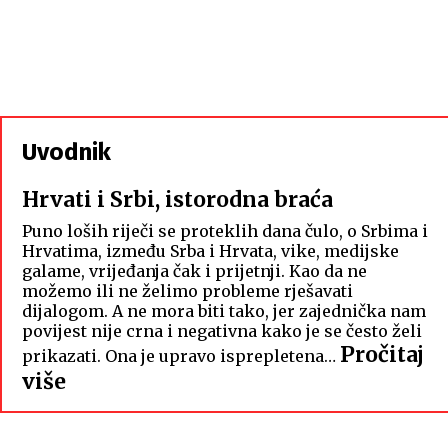
Uvodnik
Hrvati i Srbi, istorodna braća
Puno loših riječi se proteklih dana čulo, o Srbima i
Hrvatima, između Srba i Hrvata, vike, medijske
galame, vrijeđanja čak i prijetnji. Kao da ne
možemo ili ne želimo probleme rješavati
dijalogom. A ne mora biti tako, jer zajednička nam
povijest nije crna i negativna kako je se često želi
Pročitaj
prikazati. Ona je upravo isprepletena…
:
više
Hrvati
i