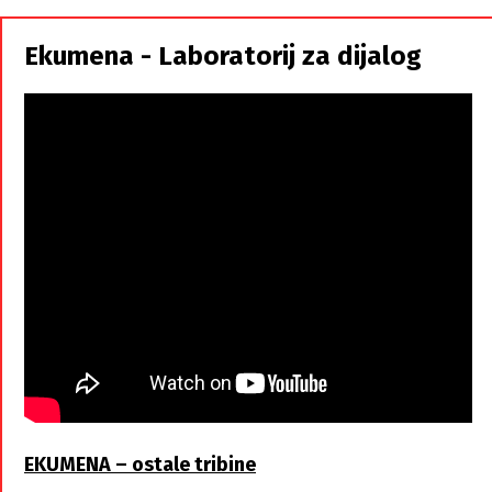
Srbi,
istorodna
Ekumena - Laboratorij za dijalog
braća
EKUMENA – ostale tribine