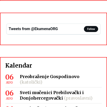
Kalendar
06
Preobraženje Gospodinovo
(katolički)
AUG
06
Sveti mučenici Prebilovački i
Donjohercegovački
(pravoslavni)
AUG