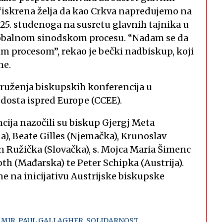
 “iskrena želja da kao Crkva napredujemo na
 25. studenoga na susretu glavnih tajnika u
lobalnom sinodskom procesu. “Nadam se da
im procesom”, rekao je bečki nadbiskup, koji
ne.
ruženja biskupskih konferencija u
 dosta ispred Europe (CCEE).
cija nazočili su biskup Gjergj Meta
a), Beate Gilles (Njemačka), Krunoslav
an Ružička (Slovačka), s. Mojca Maria Šimenc
oth (Mađarska) te Peter Schipka (Austrija).
ne na inicijativu Austrijske biskupske
,
MIR
,
PAUL GALLAGHER
,
SOLIDARNOST