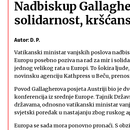
Nadbiskup Gallagher
solidarnost, kršćan
Autor: D. P.
Vatikanski ministar vanjskih poslova nadbisk
Europu posebno poziva na rad za mir i solidar
jednog velikog rata u Europi. To šokira ljude,
novinsku agenciju Kathpress u Beču, prenos
Povod Gallagherova posjeta Austriji bio je d
konferencija iz srednje Europe. Tajnik Držav
državama, odnosno vatikanski ministar vanjs
svjetski poredak u nastajanju zbog ruskog ag
Europa se sada mora ponovno pronaći. S obzi