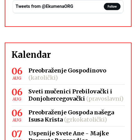
Kalendar
06
Preobraženje Gospodinovo
(katolički)
AUG
06
Sveti mučenici Prebilovački i
Donjohercegovački
(pravoslavni)
AUG
06
Preobraženje Gospoda našega
Isusa Krista
(grkokatolički)
AUG
07
Uspenije Svete Ane - Majke