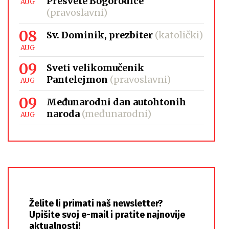
Presvete Bogorodice
AUG
(pravoslavni)
08
Sv. Dominik, prezbiter
(katolički)
AUG
09
Sveti velikomučenik
Pantelejmon
(pravoslavni)
AUG
09
Međunarodni dan autohtonih
naroda
(međunarodni)
AUG
Želite li primati naš newsletter?
Upišite svoj e-mail i pratite najnovije
aktualnosti!