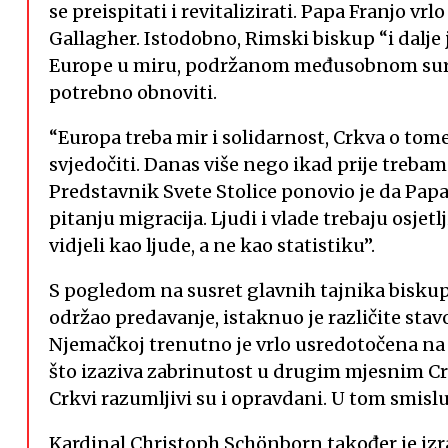
se preispitati i revitalizirati. Papa Franjo vr
Gallagher. Istodobno, Rimski biskup “i dalje
Europe u miru, podržanom međusobnom surad
potrebno obnoviti.
“Europa treba mir i solidarnost, Crkva o tome
svjedočiti. Danas više nego ikad prije trebam
Predstavnik Svete Stolice ponovio je da Pap
pitanju migracija. Ljudi i vlade trebaju osjetl
vidjeli kao ljude, a ne kao statistiku”.
S pogledom na susret glavnih tajnika biskup
održao predavanje, istaknuo je različite sta
Njemačkoj trenutno je vrlo usredotočena na
što izaziva zabrinutost u drugim mjesnim Crk
Crkvi razumljivi su i opravdani. U tom smis
Kardinal Christoph Schönborn također je izra