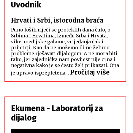
Uvodnik
Hrvati i Srbi, istorodna braća
Puno loših riječi se proteklih dana čulo, o
Srbima i Hrvatima, između Srba i Hrvata,
vike, medijske galame, vrijeđanja čak i
prijetnji. Kao da ne možemo ili ne želimo
probleme rješavati dijalogom. A ne mora biti
tako, jer zajednička nam povijest nije crna i
negativna kako je se često želi prikazati. Ona
:
Pročitaj više
je upravo isprepletena…
Hrvati
i
Srbi,
istoro
Ekumena - Laboratorij za
braća
dijalog