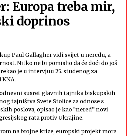
: Europa treba mir,
ski doprinos
up Paul Gallagher vidi svijet u neredu, a
nost. Nitko ne bi pomislio da će doći do još
 rekao je u intervjuu 25. studenog za
i KNA.
vodnevni susret glavnih tajnika biskupskih
nog tajništva Svete Stolice za odnose s
kih poslova, opisao je kao “nered” novi
resijskog rata protiv Ukrajine.
rom na brojne krize, europski projekt mora