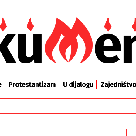
e
Protestantizam
U dijalogu
Zajedništv