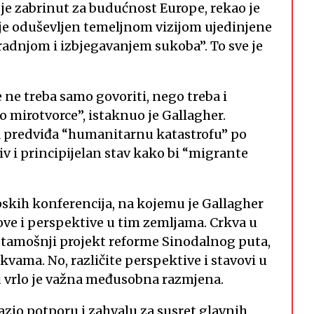
lo je zabrinut za budućnost Europe, rekao je
 je oduševljen temeljnom vizijom ujedinjene
njom i izbjegavanjem sukoba”. To sve je
 ne treba samo govoriti, nego treba i
o mirotvorce”, istaknuo je Gallagher.
a predviđa “humanitarnu katastrofu” po
jiv i principijelan stav kako bi “migrante
skih konferencija, na kojemu je Gallagher
vove i perspektive u tim zemljama. Crkva u
 tamošnji projekt reforme Sinodalnog puta,
vama. No, različite perspektive i stavovi u
lu vrlo je važna međusobna razmjena.
zio potporu i zahvalu za susret glavnih