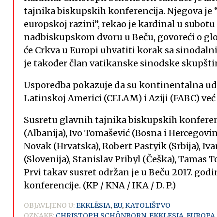
tajnika biskupskih konferencija. Njegova je
europskoj razini”, rekao je kardinal u subotu
nadbiskupskom dvoru u Beču, govoreći o g
će Crkva u Europi uhvatiti korak sa sinodaln
je također član vatikanske sinodske skupšti
Usporedba pokazuje da su kontinentalna ud
Latinskoj Americi (CELAM) i Aziji (FABC) već
Susretu glavnih tajnika biskupskih konferen
(Albanija), Ivo Tomašević (Bosna i Hercegovin
Novak (Hrvatska), Robert Pastyik (Srbija), Iv
(Slovenija), Stanislav Pribyl (Češka), Tamas T
Prvi takav susret održan je u Beču 2017. godi
konferencije. (KP / KNA / IKA / D. P.)
OBJAVLJENO U:
EKKLĒSIA
,
EU
,
KATOLIŠTVO
OZNAKE:
CHRISTOPH SCHÖNBORN
,
EKKLESIA
,
EUROPA