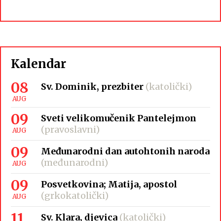
Kalendar
08
Sv. Dominik, prezbiter
(katolički)
AUG
09
Sveti velikomučenik Pantelejmon
(pravoslavni)
AUG
09
Međunarodni dan autohtonih naroda
(međunarodni)
AUG
09
Posvetkovina; Matija, apostol
(grkokatolički)
AUG
11
Sv. Klara, djevica
(katolički)