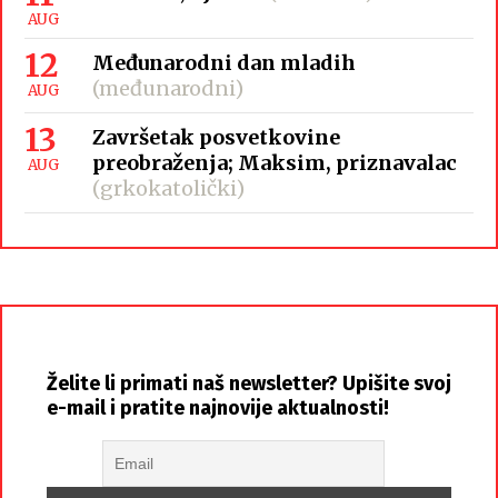
AUG
12
Međunarodni dan mladih
(međunarodni)
AUG
13
Završetak posvetkovine
preobraženja; Maksim, priznavalac
AUG
(grkokatolički)
Želite li primati naš newsletter? Upišite svoj
e-mail i pratite najnovije aktualnosti!