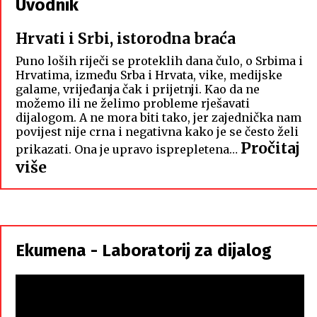
Uvodnik
Hrvati i Srbi, istorodna braća
Puno loših riječi se proteklih dana čulo, o Srbima i
Hrvatima, između Srba i Hrvata, vike, medijske
galame, vrijeđanja čak i prijetnji. Kao da ne
možemo ili ne želimo probleme rješavati
dijalogom. A ne mora biti tako, jer zajednička nam
povijest nije crna i negativna kako je se često želi
Pročitaj
prikazati. Ona je upravo isprepletena…
:
više
Hrvati
i
Srbi,
istorodna
Ekumena - Laboratorij za dijalog
braća