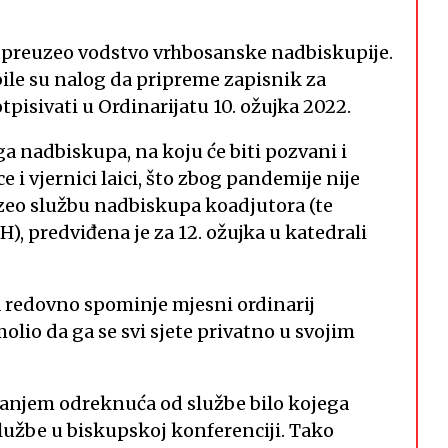
 preuzeo vodstvo vrhbosanske nadbiskupije.
bile su nalog da pripreme zapisnik za
pisivati u Ordinarijatu 10. ožujka 2022.
a nadbiskupa, na koju će biti pozvani i
e i vjernici laici, što zbog pandemije nije
zeo službu nadbiskupa koadjutora (te
), predviđena je za 12. ožujka u katedrali
 redovno spominje mjesni ordinarij
olio da ga se svi sjete privatno u svojim
njem odreknuća od službe bilo kojega
lužbe u biskupskoj konferenciji. Tako