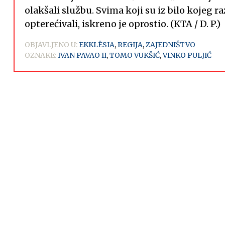
olakšali službu. Svima koji su iz bilo kojeg r
opterećivali, iskreno je oprostio. (KTA / D. P.)
OBJAVLJENO U:
EKKLĒSIA
,
REGIJA
,
ZAJEDNIŠTVO
OZNAKE:
IVAN PAVAO II
,
TOMO VUKŠIĆ
,
VINKO PULJIĆ