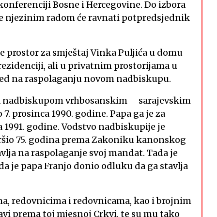
 konferenciji Bosne i Hercegovine. Do izbora
e njezinim radom će ravnati potpredsjednik
 prostor za smještaj Vinka Puljića u domu
rezidenciji, ali u privatnim prostorijama u
 ured na raspolaganju novom nadbiskupu.
ića nadbiskupom vrhbosanskim – sarajevskim
7. prosinca 1990. godine. Papa ga je za
nja 1991. godine. Vodstvo nadbiskupije je
navršio 75. godina prema Zakoniku kanonskog
avlja na raspolaganje svoj mandat. Tada je
da je papa Franjo donio odluku da ga stavlja
ma, redovnicima i redovnicama, kao i brojnim
bavi prema toj mjesnoj Crkvi, te su mu tako