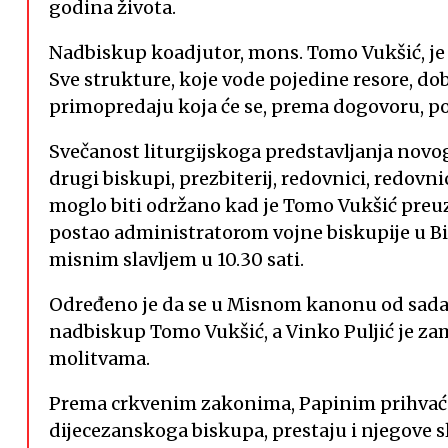
godina života.
Nadbiskup koadjutor, mons. Tomo Vukšić, je
Sve strukture, koje vode pojedine resore, do
primopredaju koja će se, prema dogovoru, pot
Svečanost liturgijskoga predstavljanja novog
drugi biskupi, prezbiterij, redovnici, redovnic
moglo biti održano kad je Tomo Vukšić preu
postao administratorom vojne biskupije u BiH
misnim slavljem u 10.30 sati.
Određeno je da se u Misnom kanonu od sada
nadbiskup Tomo Vukšić, a Vinko Puljić je zam
molitvama.
Prema crkvenim zakonima, Papinim prihvaća
dijecezanskoga biskupa, prestaju i njegove s