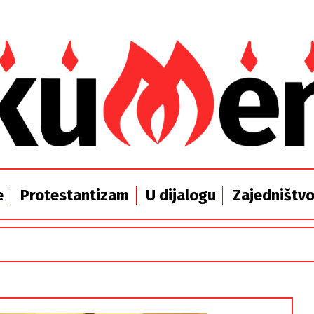
e
Protestantizam
U dijalogu
Zajedništv