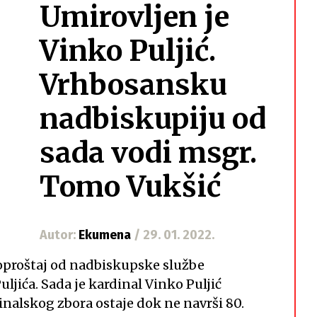
Umirovljen je
Vinko Puljić.
Vrhbosansku
nadbiskupiju od
sada vodi msgr.
Tomo Vukšić
Autor:
Ekumena
/ 29. 01. 2022.
n oproštaj od nadbiskupske službe
jića. Sada je kardinal Vinko Puljić
nalskog zbora ostaje dok ne navrši 80.