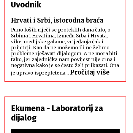
Uvodnik
Hrvati i Srbi, istorodna braća
Puno loših riječi se proteklih dana čulo, o
Srbima i Hrvatima, između Srba i Hrvata,
vike, medijske galame, vrijeđanja čak i
prijetnji. Kao da ne možemo ili ne želimo
probleme rješavati dijalogom. A ne mora biti
tako, jer zajednička nam povijest nije crna i
negativna kako je se često želi prikazati. Ona
:
Pročitaj više
je upravo isprepletena…
Hrvati
i
Srbi,
istoro
Ekumena - Laboratorij za
braća
dijalog