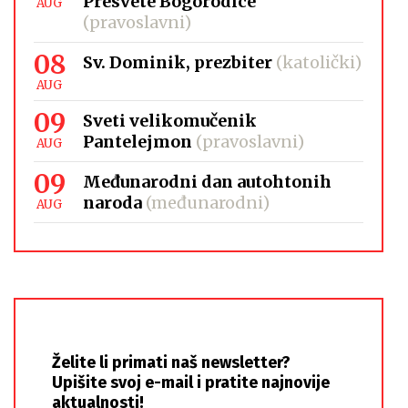
Presvete Bogorodice
AUG
(pravoslavni)
08
Sv. Dominik, prezbiter
(katolički)
AUG
09
Sveti velikomučenik
Pantelejmon
(pravoslavni)
AUG
09
Međunarodni dan autohtonih
naroda
(međunarodni)
AUG
Želite li primati naš newsletter?
Upišite svoj e-mail i pratite najnovije
aktualnosti!