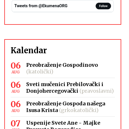
Kalendar
06
Preobraženje Gospodinovo
(katolički)
AUG
06
Sveti mučenici Prebilovački i
Donjohercegovački
(pravoslavni)
AUG
06
Preobraženje Gospoda našega
Isusa Krista
(grkokatolički)
AUG
07
Uspenije Svete Ane - Majke