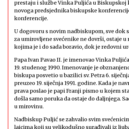
prestaju i službe Vinka Puljića u Biskupskoj
novoga predsjednika biskupske konferencij
konferencije.
U dogovoru s novim nadbiskupom, sve dok se
za umirovljene svećenike ne dovrši, ostaje u 
kojima je i do sada boravio, dok je redovni
Papa Ivan Pavao II. je imenovao Vinka Pulj
19. studenog 1990. Imenovanje je obznanjeno 
biskupa posvetio u bazilici sv. Petra 6. siječ
preuzeo 19. siječnja 1991. godine. Kada je 
prava poslao je papi Franji pismo u kojem st
došla samo poruka da ostaje do daljnjega. Sa
u mirovinu.
Nadbiskup Puljić se zahvalio svim svećenici
laicima koji su velikodušno surađivali iz lju