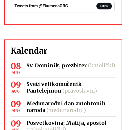
Kalendar
08
Sv. Dominik, prezbiter
(katolički)
AUG
09
Sveti velikomučenik
Pantelejmon
(pravoslavni)
AUG
09
Međunarodni dan autohtonih
naroda
(međunarodni)
AUG
09
Posvetkovina; Matija, apostol
(grkokatolički)