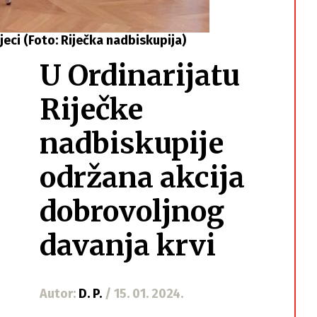
jeci (Foto: Riječka nadbiskupija)
U Ordinarijatu
Riječke
nadbiskupije
održana akcija
dobrovoljnog
davanja krvi
Autor:
D. P.
/ 15. 01. 2024.