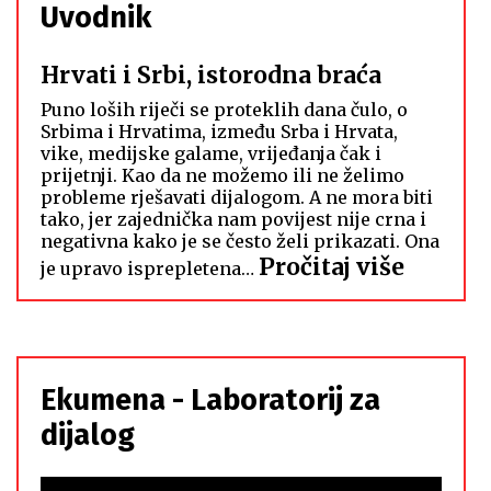
Uvodnik
Hrvati i Srbi, istorodna braća
Puno loših riječi se proteklih dana čulo, o
Srbima i Hrvatima, između Srba i Hrvata,
vike, medijske galame, vrijeđanja čak i
prijetnji. Kao da ne možemo ili ne želimo
probleme rješavati dijalogom. A ne mora biti
tako, jer zajednička nam povijest nije crna i
negativna kako je se često želi prikazati. Ona
:
Pročitaj više
je upravo isprepletena…
Hrvati
i
Srbi,
istoro
Ekumena - Laboratorij za
braća
dijalog