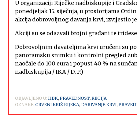
U organizaciji Riječke nadbiskupije i Gradsk
ponedjeljak 15. siječnja, u prostorijama Ordi
akcija dobrovoljnog davanja krvi, izvijestio 
Akciji su se odazvali brojni građani te trides
Dobrovoljnim davateljima krvi uručeni su po
panoramsku snimku i kontrolni pregled zub
naočale do 100 eura i popust 40 % na sunčane
nadbiskupija / IKA / D. P.)
OBJAVLJENO U:
HBK
,
PRAVEDNOST
,
REGIJA
OZNAKE:
CRVENI KRIŽ RIJEKA
,
DARIVANJE KRVI
,
PRAVED