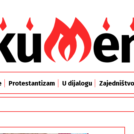
e
Protestantizam
U dijalogu
Zajedništv