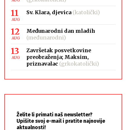
AUG
11
Sv. Klara, djevica
(katolički)
AUG
12
Međunarodni dan mladih
(međunarodni)
AUG
13
Završetak posvetkovine
preobraženja; Maksim,
AUG
priznavalac
(grkokatolički)
Želite li primati naš newsletter?
Upišite svoj e-mail i pratite najnovije
aktualnosti!