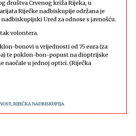
og društva Crvenog križa Rijeka, u
narijata Riječke nadbiskupije održana je
je nadbiskupijski Ured za odnose s javnošću.
etak volontera.
klon-bonovi u vrijednosti od 75 eura (za
a) te poklon-bon-popust na dioptrijske
 naočale u jednoj optici. (Riječka
NOST
,
RIJEČKA NADBISKUPIJA