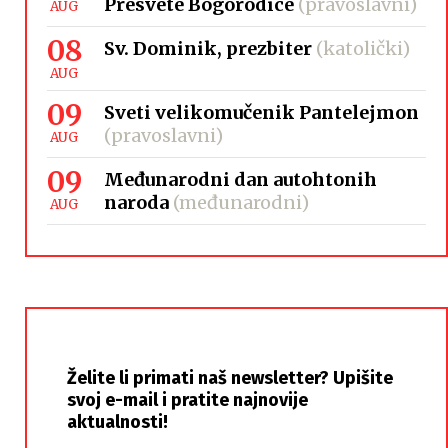
Presvete Bogorodice
(pravoslavni)
AUG
08
Sv. Dominik, prezbiter
(katolički)
AUG
09
Sveti velikomučenik Pantelejmon
(pravoslavni)
AUG
09
Međunarodni dan autohtonih
naroda
(međunarodni)
AUG
Želite li primati naš newsletter? Upišite
svoj e-mail i pratite najnovije
aktualnosti!