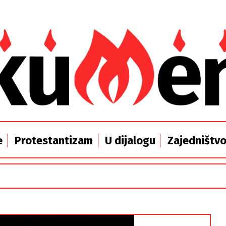
e
Protestantizam
U dijalogu
Zajedništv