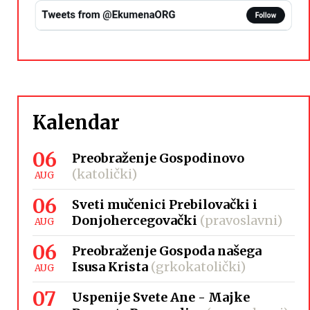
Kalendar
06
Preobraženje Gospodinovo
(katolički)
AUG
06
Sveti mučenici Prebilovački i
Donjohercegovački
(pravoslavni)
AUG
06
Preobraženje Gospoda našega
Isusa Krista
(grkokatolički)
AUG
07
Uspenije Svete Ane - Majke