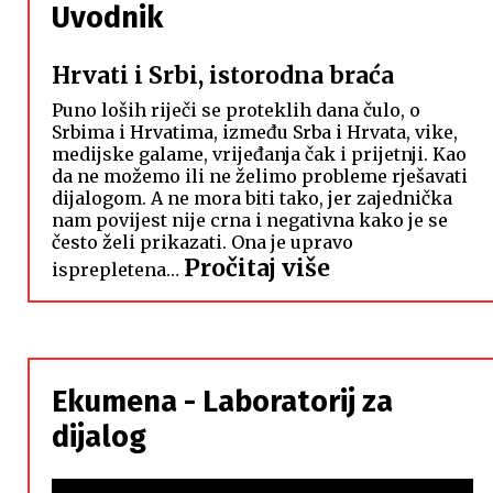
Uvodnik
Hrvati i Srbi, istorodna braća
Puno loših riječi se proteklih dana čulo, o
Srbima i Hrvatima, između Srba i Hrvata, vike,
medijske galame, vrijeđanja čak i prijetnji. Kao
da ne možemo ili ne želimo probleme rješavati
dijalogom. A ne mora biti tako, jer zajednička
nam povijest nije crna i negativna kako je se
često želi prikazati. Ona je upravo
:
Pročitaj više
isprepletena…
Hrvati
i
Srbi,
istorodna
Ekumena - Laboratorij za
braća
dijalog