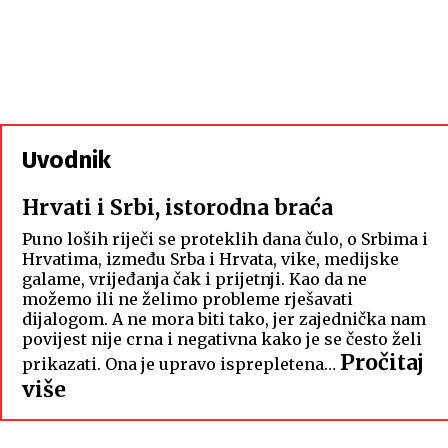
Uvodnik
Hrvati i Srbi, istorodna braća
Puno loših riječi se proteklih dana čulo, o Srbima i
Hrvatima, između Srba i Hrvata, vike, medijske
galame, vrijeđanja čak i prijetnji. Kao da ne
možemo ili ne želimo probleme rješavati
dijalogom. A ne mora biti tako, jer zajednička nam
povijest nije crna i negativna kako je se često želi
Pročitaj
prikazati. Ona je upravo isprepletena…
:
više
Hrvati
i