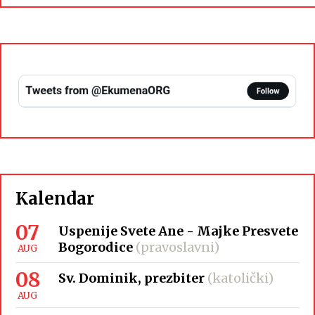
Kalendar
07
Uspenije Svete Ane - Majke Presvete
Bogorodice
(pravoslavni)
AUG
08
Sv. Dominik, prezbiter
(katolički)
AUG