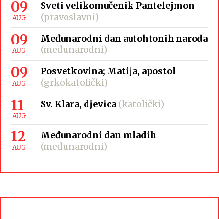
09
Sveti velikomučenik Pantelejmon
(pravoslavni)
AUG
09
Međunarodni dan autohtonih naroda
(međunarodni)
AUG
09
Posvetkovina; Matija, apostol
(grkokatolički)
AUG
11
Sv. Klara, djevica
(katolički)
AUG
12
Međunarodni dan mladih
(međunarodni)
AUG