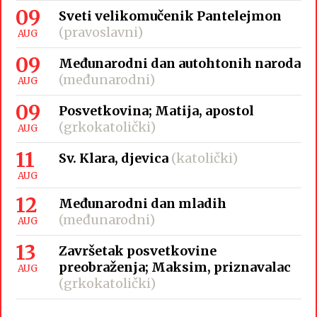
09
Sveti velikomučenik Pantelejmon
(pravoslavni)
AUG
09
Međunarodni dan autohtonih naroda
(međunarodni)
AUG
09
Posvetkovina; Matija, apostol
(grkokatolički)
AUG
11
Sv. Klara, djevica
(katolički)
AUG
12
Međunarodni dan mladih
(međunarodni)
AUG
13
Završetak posvetkovine
preobraženja; Maksim, priznavalac
AUG
(grkokatolički)