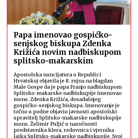
Papa imenovao gospićko-
senjskog biskupa Zdenka
Križića novim nadbiskupom
splitsko-makarskim
Apostolska nuncijatura u Republici
Hrvatskoj objavila je 8. rujna na blagdan
Male Gospe da je papa Franjo nadbiskupom
Splitsko-makarske nadbiskupije imenovao
mons. Zdenka Križića, dosadašnjeg
gospićko-senjskog biskupa. Imenovanje je
točno u podne objavio javnosti apostolski
upravitelj Splitsko-makarske nadbiskupije
mons. Želimir Puljić u nazočnosti
predstavnika klera, redovnica i vjernika
laika Splitsko-makarske nadbiskupije. Svoj