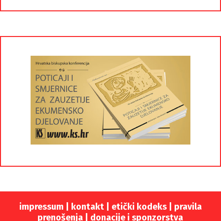
impressum
|
kontakt
|
etički kodeks |
pravila
prenošenja |
donacije i sponzorstva