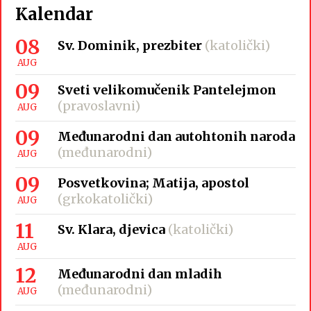
Kalendar
08
Sv. Dominik, prezbiter
(katolički)
AUG
09
Sveti velikomučenik Pantelejmon
(pravoslavni)
AUG
09
Međunarodni dan autohtonih naroda
(međunarodni)
AUG
09
Posvetkovina; Matija, apostol
(grkokatolički)
AUG
11
Sv. Klara, djevica
(katolički)
AUG
12
Međunarodni dan mladih
(međunarodni)
AUG