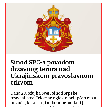
Sinod SPC-a povodom
drzavnog terora nad
Ukrajinskom pravoslavnom
crkvom
Dana 28. ožujka Sveti Sinod Srpske
pravoslavne Crkve se oglasio priopćenjem u
povodu, kako stoji u dokumentu koji je