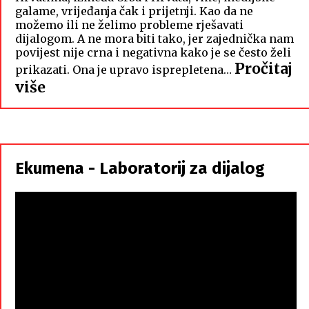
galame, vrijeđanja čak i prijetnji. Kao da ne
možemo ili ne želimo probleme rješavati
dijalogom. A ne mora biti tako, jer zajednička nam
povijest nije crna i negativna kako je se često želi
Pročitaj
prikazati. Ona je upravo isprepletena…
:
više
Hrvati
i
Srbi,
istorodna
Ekumena - Laboratorij za dijalog
braća