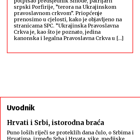
potpisao predsjednik Sinode, patrijarh
srpski Porfirije, ”terora na Ukrajinskom
pravoslavnom crkvom”. Priopćenje
prenosimo u cjelosti, kako je objavljeno na
stranicama SPC. ”Ukrajinska Pravoslavna
Crkva je, kao što je poznato, jedina
kanonska i legalna Pravoslavna Crkva u […]
Uvodnik
Hrvati i Srbi, istorodna braća
Puno loših riječi se proteklih dana čulo, o Srbima i
Hrvatima, između Srba i Hrvata, vike, medijske