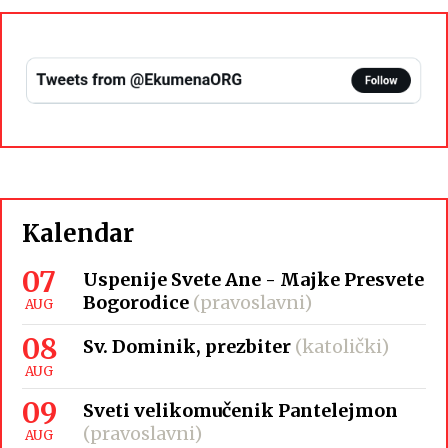
Kalendar
07
Uspenije Svete Ane - Majke Presvete
Bogorodice
(pravoslavni)
AUG
08
Sv. Dominik, prezbiter
(katolički)
AUG
09
Sveti velikomučenik Pantelejmon
(pravoslavni)
AUG