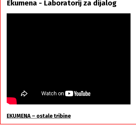
Ekumena - Laboratorij za dijalog
braća
EKUMENA – ostale tribine