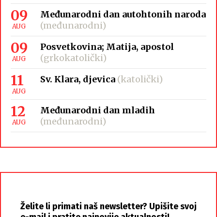
09
Međunarodni dan autohtonih naroda
(međunarodni)
AUG
09
Posvetkovina; Matija, apostol
(grkokatolički)
AUG
11
Sv. Klara, djevica
(katolički)
AUG
12
Međunarodni dan mladih
(međunarodni)
AUG
Želite li primati naš newsletter? Upišite svoj