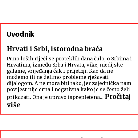
Uvodnik
Hrvati i Srbi, istorodna braća
Puno loših riječi se proteklih dana čulo, o Srbima i
Hrvatima, između Srba i Hrvata, vike, medijske
galame, vrijeđanja čak i prijetnji. Kao da ne
možemo ili ne želimo probleme rješavati
dijalogom. A ne mora biti tako, jer zajednička nam
povijest nije crna i negativna kako je se često želi
Pročitaj
prikazati. Ona je upravo isprepletena…
:
više
Hrvati
i
Srbi,
istorodna