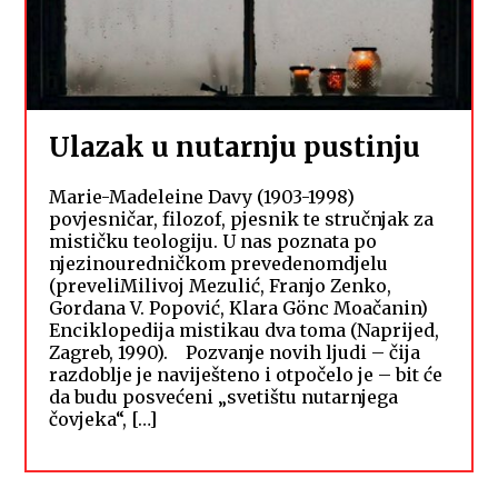
Ulazak u nutarnju pustinju
Marie-Madeleine Davy (1903-1998)
povjesničar, filozof, pjesnik te stručnjak za
mističku teologiju. U nas poznata po
njezinouredničkom prevedenomdjelu
(preveliMilivoj Mezulić, Franjo Zenko,
Gordana V. Popović, Klara Gönc Moačanin)
Enciklopedija mistikau dva toma (Naprijed,
Zagreb, 1990). Pozvanje novih ljudi – čija
razdoblje je naviješteno i otpočelo je – bit će
da budu posvećeni „svetištu nutarnjega
čovjeka“, […]