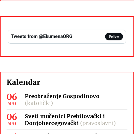
Kalendar
06
Preobraženje Gospodinovo
(katolički)
AUG
06
Sveti mučenici Prebilovački i
Donjohercegovački
(pravoslavni)
AUG