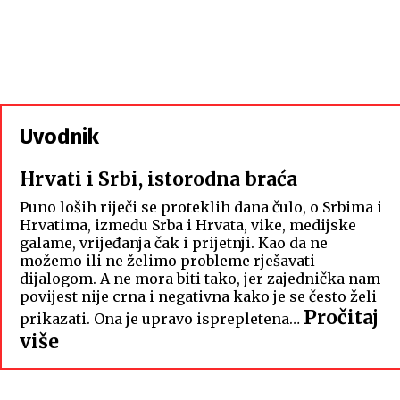
Uvodnik
Hrvati i Srbi, istorodna braća
Puno loših riječi se proteklih dana čulo, o Srbima i
Hrvatima, između Srba i Hrvata, vike, medijske
galame, vrijeđanja čak i prijetnji. Kao da ne
možemo ili ne želimo probleme rješavati
dijalogom. A ne mora biti tako, jer zajednička nam
povijest nije crna i negativna kako je se često želi
Pročitaj
prikazati. Ona je upravo isprepletena…
:
više
Hrvati
i