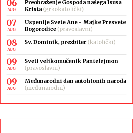
06
Preobraženje Gospoda našega Isusa
Krista
(grkokatolički)
AUG
07
Uspenije Svete Ane - Majke Presvete
Bogorodice
(pravoslavni)
AUG
08
Sv. Dominik, prezbiter
(katolički)
AUG
09
Sveti velikomučenik Pantelejmon
(pravoslavni)
AUG
09
Međunarodni dan autohtonih naroda
(međunarodni)
AUG