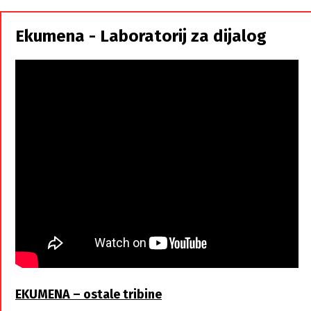
Srbi,
istorodna
Ekumena - Laboratorij za dijalog
braća
EKUMENA – ostale tribine