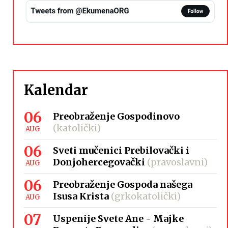
Kalendar
06
Preobraženje Gospodinovo
(katolički)
AUG
06
Sveti mučenici Prebilovački i
Donjohercegovački
(pravoslavni)
AUG
06
Preobraženje Gospoda našega
Isusa Krista
(grkokatolički)
AUG
07
Uspenije Svete Ane - Majke