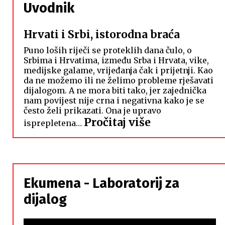
Uvodnik
Hrvati i Srbi, istorodna braća
Puno loših riječi se proteklih dana čulo, o
Srbima i Hrvatima, između Srba i Hrvata, vike,
medijske galame, vrijeđanja čak i prijetnji. Kao
da ne možemo ili ne želimo probleme rješavati
dijalogom. A ne mora biti tako, jer zajednička
nam povijest nije crna i negativna kako je se
često želi prikazati. Ona je upravo
:
Pročitaj više
isprepletena…
Hrvati
i
Srbi,
istorodna
Ekumena - Laboratorij za
braća
dijalog