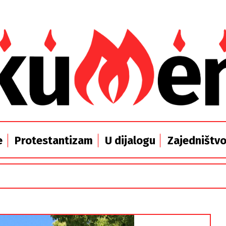
e
Protestantizam
U dijalogu
Zajedništv