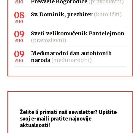
Presvete Bogorodice
(pravoslavni)
AUG
08
Sv. Dominik, prezbiter
(katolički)
AUG
09
Sveti velikomučenik Pantelejmon
(pravoslavni)
AUG
09
Međunarodni dan autohtonih
naroda
(međunarodni)
AUG
Želite li primati naš newsletter? Upišite
svoj e-mail i pratite najnovije
aktualnosti!