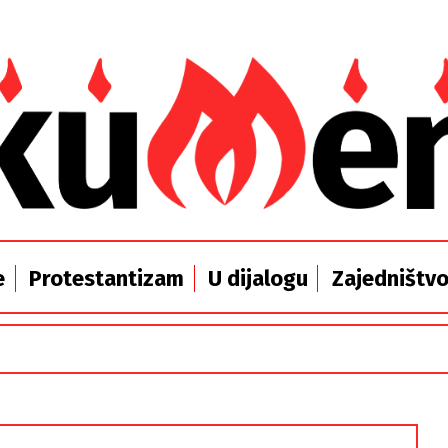
e
Protestantizam
U dijalogu
Zajedništv