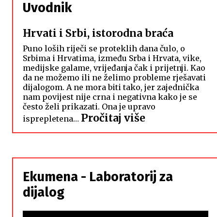
Uvodnik
Hrvati i Srbi, istorodna braća
Puno loših riječi se proteklih dana čulo, o
Srbima i Hrvatima, između Srba i Hrvata, vike,
medijske galame, vrijeđanja čak i prijetnji. Kao
da ne možemo ili ne želimo probleme rješavati
dijalogom. A ne mora biti tako, jer zajednička
nam povijest nije crna i negativna kako je se
često želi prikazati. Ona je upravo
:
Pročitaj više
isprepletena…
Hrvati
i
Srbi,
istorodna
Ekumena - Laboratorij za
braća
dijalog