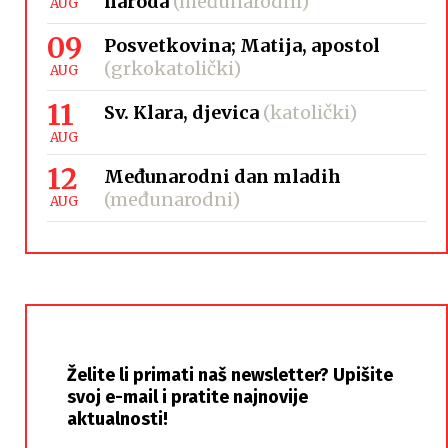
naroda
(međunarodni)
AUG
09
Posvetkovina; Matija, apostol
(grkokatolički)
AUG
11
Sv. Klara, djevica
(katolički)
AUG
12
Međunarodni dan mladih
(međunarodni)
AUG
Želite li primati naš newsletter? Upišite
svoj e-mail i pratite najnovije
aktualnosti!