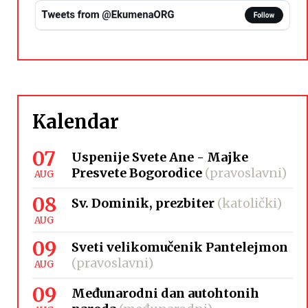
Kalendar
07
Uspenije Svete Ane - Majke
Presvete Bogorodice
(pravoslavni)
AUG
08
Sv. Dominik, prezbiter
(katolički)
AUG
09
Sveti velikomučenik Pantelejmon
(pravoslavni)
AUG
09
Međunarodni dan autohtonih