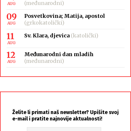
(međunarodni)
AUG
09
Posvetkovina; Matija, apostol
(grkokatolički)
AUG
11
Sv. Klara, djevica
(katolički)
AUG
12
Međunarodni dan mladih
(međunarodni)
AUG
Želite li primati naš newsletter? Upišite svoj
e-mail i pratite najnovije aktualnosti!