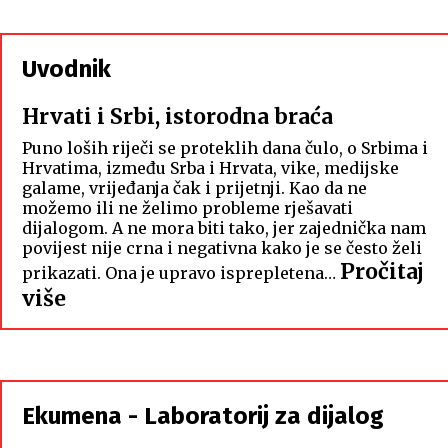
Uvodnik
Hrvati i Srbi, istorodna braća
Puno loših riječi se proteklih dana čulo, o Srbima i
Hrvatima, između Srba i Hrvata, vike, medijske
galame, vrijeđanja čak i prijetnji. Kao da ne
možemo ili ne želimo probleme rješavati
dijalogom. A ne mora biti tako, jer zajednička nam
povijest nije crna i negativna kako je se često želi
Pročitaj
prikazati. Ona je upravo isprepletena…
:
više
Hrvati
i
Srbi,
istorodna
Ekumena - Laboratorij za dijalog
braća