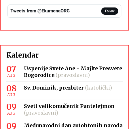
Kalendar
07
Uspenije Svete Ane - Majke Presvete
Bogorodice
(pravoslavni)
AUG
08
Sv. Dominik, prezbiter
(katolički)
AUG
09
Sveti velikomučenik Pantelejmon
(pravoslavni)
AUG
09
Međunarodni dan autohtonih naroda