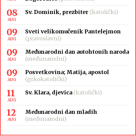
08
Sv. Dominik, prezbiter
(katolički)
AUG
09
Sveti velikomučenik Pantelejmon
(pravoslavni)
AUG
09
Međunarodni dan autohtonih naroda
(međunarodni)
AUG
09
Posvetkovina; Matija, apostol
(grkokatolički)
AUG
11
Sv. Klara, djevica
(katolički)
AUG
12
Međunarodni dan mladih
(međunarodni)
AUG