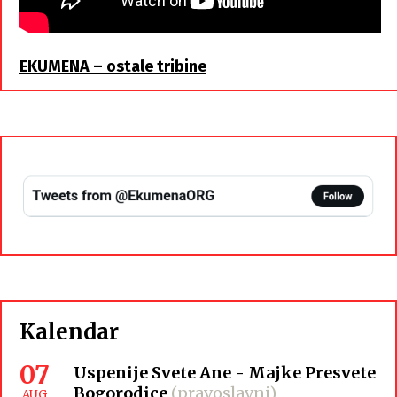
EKUMENA – ostale tribine
Kalendar
07
Uspenije Svete Ane - Majke Presvete
Bogorodice
(pravoslavni)
AUG