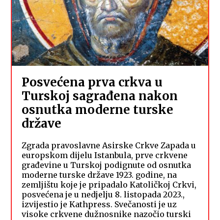
Posvećena prva crkva u
Turskoj sagrađena nakon
osnutka moderne turske
države
Zgrada pravoslavne Asirske Crkve Zapada u
europskom dijelu Istanbula, prve crkvene
građevine u Turskoj podignute od osnutka
moderne turske države 1923. godine, na
zemljištu koje je pripadalo Katoličkoj Crkvi,
posvećena je u nedjelju 8. listopada 2023.,
izvijestio je Kathpress. Svečanosti je uz
visoke crkvene dužnosnike nazočio turski