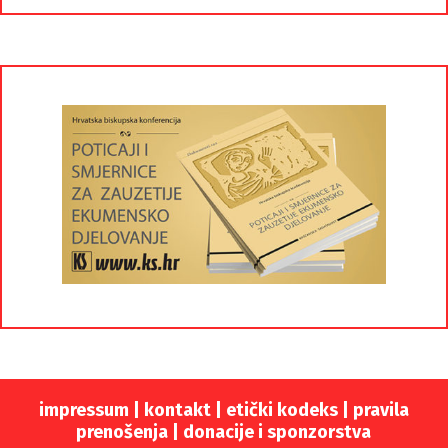
impressum
|
kontakt
|
etički kodeks |
pravila
prenošenja |
donacije i sponzorstva