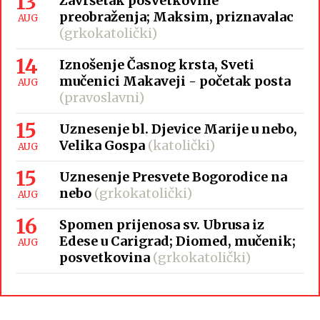
13
Završetak posvetkovine
preobraženja; Maksim, priznavalac
AUG
(grkokatolički)
14
Iznošenje Časnog krsta, Sveti
mučenici Makaveji - početak posta
AUG
(pravoslavni)
15
Uznesenje bl. Djevice Marije u nebo,
Velika Gospa
(katolički)
AUG
15
Uznesenje Presvete Bogorodice na
nebo
(grkokatolički)
AUG
16
Spomen prijenosa sv. Ubrusa iz
Edese u Carigrad; Diomed, mučenik;
AUG
posvetkovina
(grkokatolički)