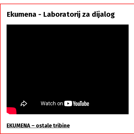
Srbi,
istorodna
Ekumena - Laboratorij za dijalog
braća
EKUMENA – ostale tribine