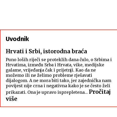
Uvodnik
Hrvati i Srbi, istorodna braća
Puno loših riječi se proteklih dana čulo, o Srbima i
Hrvatima, između Srba i Hrvata, vike, medijske
galame, vrijeđanja čak i prijetnji. Kao da ne
možemo ili ne želimo probleme rješavati
dijalogom. A ne mora biti tako, jer zajednička nam
povijest nije crna i negativna kako je se često želi
Pročitaj
prikazati. Ona je upravo isprepletena…
:
više
Hrvati
i