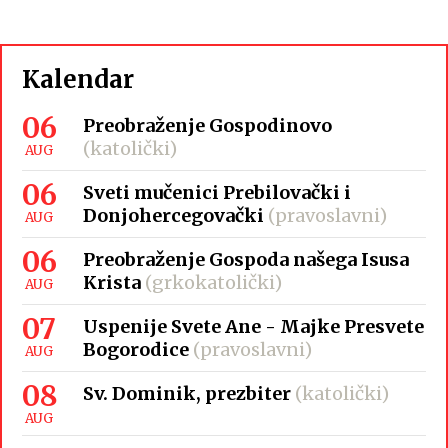
Kalendar
06
Preobraženje Gospodinovo
(katolički)
AUG
06
Sveti mučenici Prebilovački i
Donjohercegovački
(pravoslavni)
AUG
06
Preobraženje Gospoda našega Isusa
Krista
(grkokatolički)
AUG
07
Uspenije Svete Ane - Majke Presvete
Bogorodice
(pravoslavni)
AUG
08
Sv. Dominik, prezbiter
(katolički)
AUG