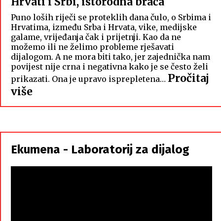
Hrvati i Srbi, istorodna braća
Puno loših riječi se proteklih dana čulo, o Srbima i
Hrvatima, između Srba i Hrvata, vike, medijske
galame, vrijeđanja čak i prijetnji. Kao da ne
možemo ili ne želimo probleme rješavati
dijalogom. A ne mora biti tako, jer zajednička nam
povijest nije crna i negativna kako je se često želi
Pročitaj
prikazati. Ona je upravo isprepletena…
:
više
Hrvati
i
Srbi,
istorodna
Ekumena - Laboratorij za dijalog
braća