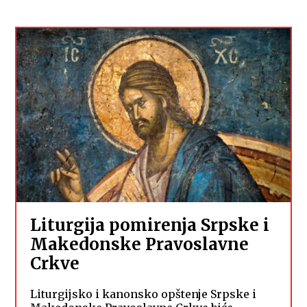
Liturgija pomirenja Srpske i
Makedonske Pravoslavne
Crkve
Liturgijsko i kanonsko opštenje Srpske i