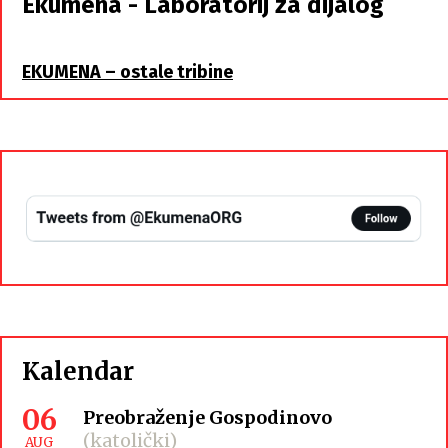
Ekumena - Laboratorij za dijalog
braća
EKUMENA – ostale tribine
Kalendar
06
Preobraženje Gospodinovo
(katolički)
AUG