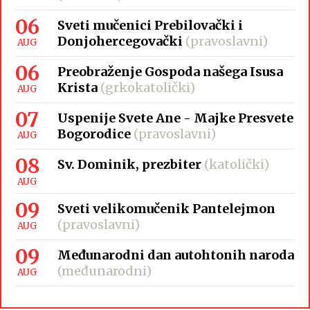
06
Sveti mučenici Prebilovački i
Donjohercegovački
(pravoslavni)
AUG
06
Preobraženje Gospoda našega Isusa
Krista
(grkokatolički)
AUG
07
Uspenije Svete Ane - Majke Presvete
Bogorodice
(pravoslavni)
AUG
08
Sv. Dominik, prezbiter
(katolički)
AUG
09
Sveti velikomučenik Pantelejmon
(pravoslavni)
AUG
09
Međunarodni dan autohtonih naroda
(međunarodni)
AUG