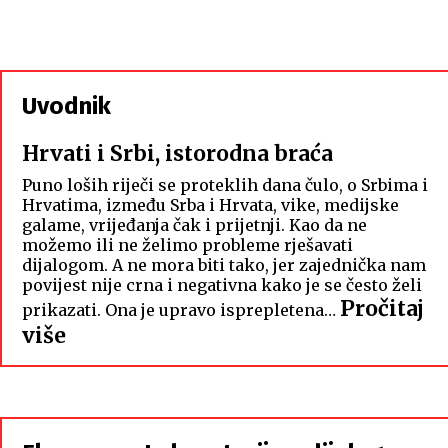
Uvodnik
Hrvati i Srbi, istorodna braća
Puno loših riječi se proteklih dana čulo, o Srbima i
Hrvatima, između Srba i Hrvata, vike, medijske
galame, vrijeđanja čak i prijetnji. Kao da ne
možemo ili ne želimo probleme rješavati
dijalogom. A ne mora biti tako, jer zajednička nam
povijest nije crna i negativna kako je se često želi
Pročitaj
prikazati. Ona je upravo isprepletena…
:
više
Hrvati
i
Srbi,
istorodna