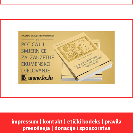
impressum
|
kontakt
|
etički kodeks |
pravila
prenošenja |
donacije i sponzorstva