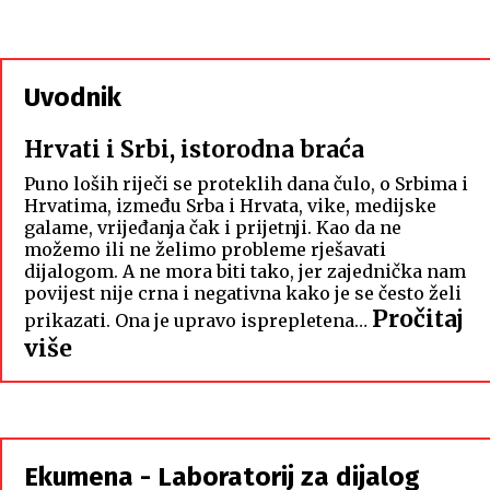
Uvodnik
Hrvati i Srbi, istorodna braća
Puno loših riječi se proteklih dana čulo, o Srbima i
Hrvatima, između Srba i Hrvata, vike, medijske
galame, vrijeđanja čak i prijetnji. Kao da ne
možemo ili ne želimo probleme rješavati
dijalogom. A ne mora biti tako, jer zajednička nam
povijest nije crna i negativna kako je se često želi
Pročitaj
prikazati. Ona je upravo isprepletena…
:
više
Hrvati
i
Srbi,
istorodna
Ekumena - Laboratorij za dijalog