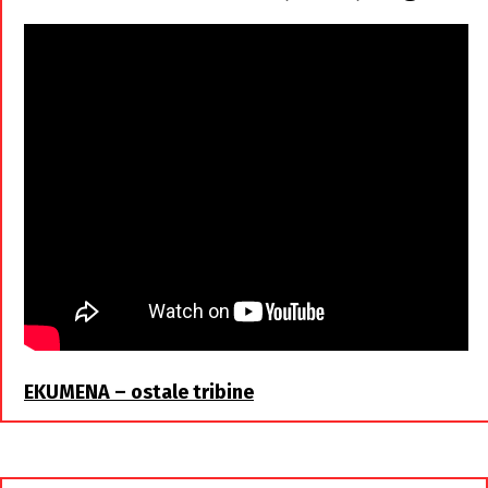
braća
EKUMENA – ostale tribine