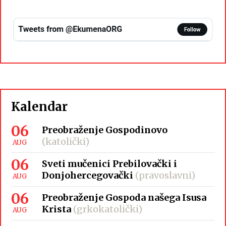
Kalendar
06
Preobraženje Gospodinovo
(katolički)
AUG
06
Sveti mučenici Prebilovački i
Donjohercegovački
(pravoslavni)
AUG
06
Preobraženje Gospoda našega Isusa
Krista
(grkokatolički)
AUG