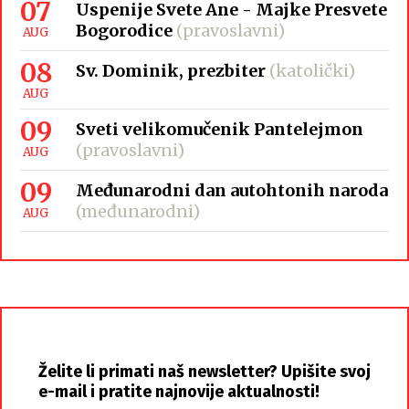
07
Uspenije Svete Ane - Majke Presvete
Bogorodice
(pravoslavni)
AUG
08
Sv. Dominik, prezbiter
(katolički)
AUG
09
Sveti velikomučenik Pantelejmon
(pravoslavni)
AUG
09
Međunarodni dan autohtonih naroda
(međunarodni)
AUG
Želite li primati naš newsletter? Upišite svoj
e-mail i pratite najnovije aktualnosti!