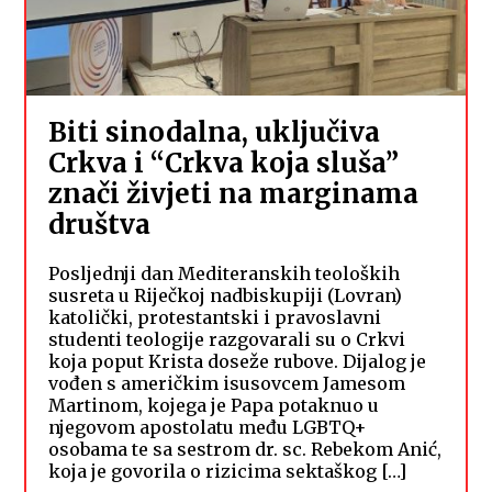
Biti sinodalna, uključiva
Crkva i “Crkva koja sluša”
znači živjeti na marginama
društva
Posljednji dan Mediteranskih teoloških
susreta u Riječkoj nadbiskupiji (Lovran)
katolički, protestantski i pravoslavni
studenti teologije razgovarali su o Crkvi
koja poput Krista doseže rubove. Dijalog je
vođen s američkim isusovcem Jamesom
Martinom, kojega je Papa potaknuo u
njegovom apostolatu među LGBTQ+
osobama te sa sestrom dr. sc. Rebekom Anić,
koja je govorila o rizicima sektaškog […]