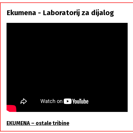
Srbi,
istorodna
Ekumena - Laboratorij za dijalog
braća
EKUMENA – ostale tribine