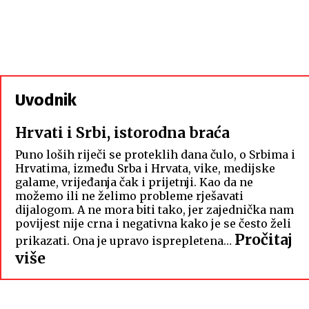
Uvodnik
Hrvati i Srbi, istorodna braća
Puno loših riječi se proteklih dana čulo, o Srbima i
Hrvatima, između Srba i Hrvata, vike, medijske
galame, vrijeđanja čak i prijetnji. Kao da ne
možemo ili ne želimo probleme rješavati
dijalogom. A ne mora biti tako, jer zajednička nam
povijest nije crna i negativna kako je se često želi
Pročitaj
prikazati. Ona je upravo isprepletena…
:
više
Hrvati
i