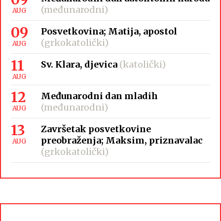
(međunarodni)
AUG
09
Posvetkovina; Matija, apostol
(grkokatolički)
AUG
11
Sv. Klara, djevica
(katolički)
AUG
12
Međunarodni dan mladih
(međunarodni)
AUG
13
Završetak posvetkovine
preobraženja; Maksim, priznavalac
AUG
(grkokatolički)