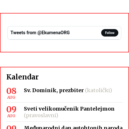
Kalendar
08
Sv. Dominik, prezbiter
(katolički)
AUG
09
Sveti velikomučenik Pantelejmon
(pravoslavni)
AUG
09
Međunarodni dan autohtonih naroda