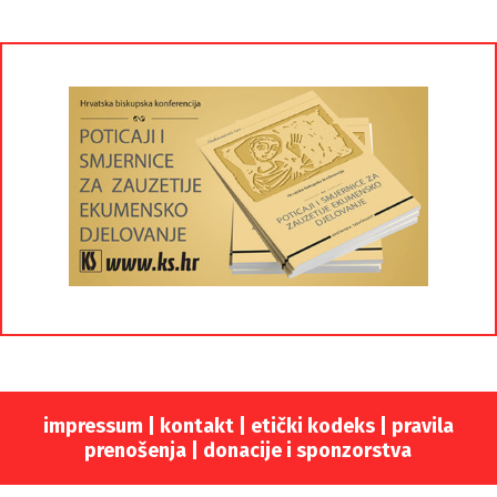
impressum
|
kontakt
|
etički kodeks |
pravila
prenošenja |
donacije i sponzorstva