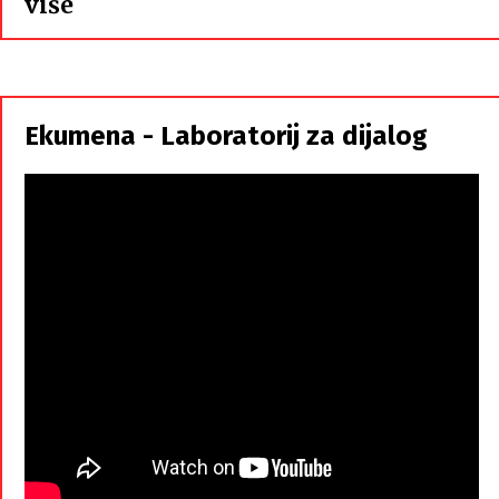
:
više
Hrvati
i
Srbi,
istorodna
Ekumena - Laboratorij za dijalog
braća