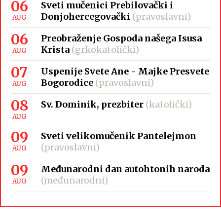
06
Sveti mučenici Prebilovački i
Donjohercegovački
(pravoslavni)
AUG
06
Preobraženje Gospoda našega Isusa
Krista
(grkokatolički)
AUG
07
Uspenije Svete Ane - Majke Presvete
Bogorodice
(pravoslavni)
AUG
08
Sv. Dominik, prezbiter
(katolički)
AUG
09
Sveti velikomučenik Pantelejmon
(pravoslavni)
AUG
09
Međunarodni dan autohtonih naroda
(međunarodni)
AUG