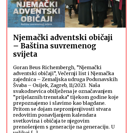
Njemački adventski običaji
– Baština suvremenog
svijeta
Goran Beus Richembergh, ”Njemački
adventski običaji”, Večernji list i Njemačka
zajednica – Zemaljska udruga Podunavskih
Švaba – Osijek, Zagreb, 11/2023. Naša
svakodnevica obilježena je označavanjem
”prijelaznih trenutaka” tijekom godine koje
prepoznajemo i slavimo kao blagdane.
Pritom se dojam nepromjenjivosti stvara
redovitim ponavljanjem kalendara
svetkovina i običaja te njegovim
prenošenjem s generacije na generaciju. U
velikoj […]