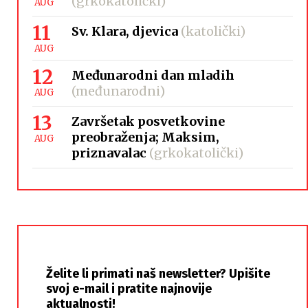
(grkokatolički)
AUG
11
Sv. Klara, djevica
(katolički)
AUG
12
Međunarodni dan mladih
(međunarodni)
AUG
13
Završetak posvetkovine
preobraženja; Maksim,
AUG
priznavalac
(grkokatolički)
Želite li primati naš newsletter? Upišite
svoj e-mail i pratite najnovije
aktualnosti!