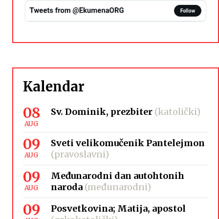
Kalendar
08
Sv. Dominik, prezbiter
(katolički)
AUG
09
Sveti velikomučenik Pantelejmon
(pravoslavni)
AUG
09
Međunarodni dan autohtonih
naroda
(međunarodni)
AUG
09
Posvetkovina; Matija, apostol