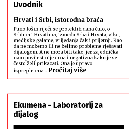
Uvodnik
Hrvati i Srbi, istorodna braća
Puno loših riječi se proteklih dana čulo, o
Srbima i Hrvatima, između Srba i Hrvata, vike,
medijske galame, vrijeđanja čak i prijetnji. Kao
da ne možemo ili ne želimo probleme rješavati
dijalogom. A ne mora biti tako, jer zajednička
nam povijest nije crna i negativna kako je se
često želi prikazati. Ona je upravo
:
Pročitaj više
isprepletena…
Hrvati
i
Srbi,
istorodna
Ekumena - Laboratorij za
braća
dijalog