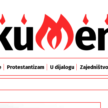
e
Protestantizam
U dijalogu
Zajedništv