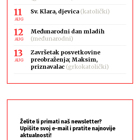
11
Sv. Klara, djevica
(katolički)
AUG
12
Međunarodni dan mladih
(međunarodni)
AUG
13
Završetak posvetkovine
preobraženja; Maksim,
AUG
priznavalac
(grkokatolički)
Želite li primati naš newsletter?
Upišite svoj e-mail i pratite najnovije
aktualnosti!