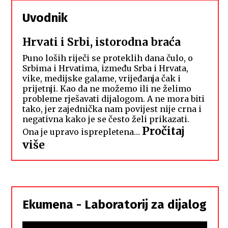
Uvodnik
Hrvati i Srbi, istorodna braća
Puno loših riječi se proteklih dana čulo, o
Srbima i Hrvatima, između Srba i Hrvata,
vike, medijske galame, vrijeđanja čak i
prijetnji. Kao da ne možemo ili ne želimo
probleme rješavati dijalogom. A ne mora biti
tako, jer zajednička nam povijest nije crna i
negativna kako je se često želi prikazati.
Pročitaj
Ona je upravo isprepletena…
:
više
Hrvati
i
Srbi,
istorodna
Ekumena - Laboratorij za dijalog
braća