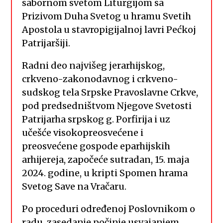
sabornom svetom Liturgijom sa
Prizivom Duha Svetog u hramu Svetih
Apostola u stavropigijalnoj lavri Pećkoj
Patrijaršiji.
Radni deo najvišeg jerarhijskog,
crkveno-zakonodavnog i crkveno-
sudskog tela Srpske Pravoslavne Crkve,
pod predsedništvom Njegove Svetosti
Patrijarha srpskog g. Porfirija i uz
učešće visokopreosvećene i
preosvećene gospode eparhijskih
arhijereja, započeće sutradan, 15. maja
2024. godine, u kripti Spomen hrama
Svetog Save na Vračaru.
Po proceduri određenoj Poslovnikom o
radu, zasedanje počinje usvajanjem