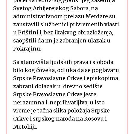
početka redovnog godišnjeg zasednja
Svetog Arhijerejskog Sabora, na
administrativnom prelazu Merdare su
zaustavili službenici privremenih vlasti
u Prištini i, bez ikakvog obrazloženja,
saopštili da im je zabranjen ulazak u
Pokrajinu.
Sa stanovišta ljudskih prava i sloboda
bilo kog čoveka, odluka da se poglavaru
Srpske Pravoslavne Crkve i episkopima
zabrani dolazak u drevno sedište
Srpske Pravoslavne Crkve jeste
nerazumna i neprihvatljiva, u isto
vreme je tačna slika položaja Srpske
Crkve i srpskog naroda na Kosovu i
Metohiji.