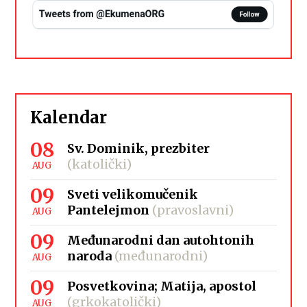
Kalendar
08
Sv. Dominik, prezbiter
(katolički)
AUG
09
Sveti velikomučenik
Pantelejmon
(pravoslavni)
AUG
09
Međunarodni dan autohtonih
naroda
(međunarodni)
AUG
09
Posvetkovina; Matija, apostol
(grkokatolički)
AUG