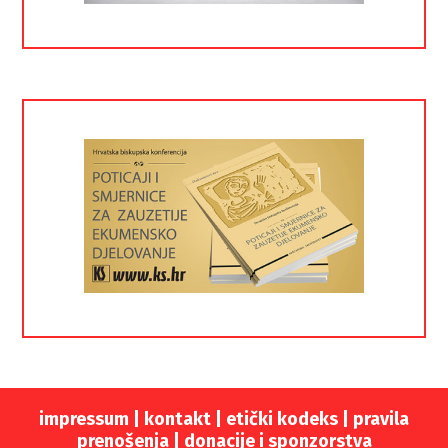
impressum
|
kontakt
|
etički kodeks |
pravila
prenošenja |
donacije i sponzorstva