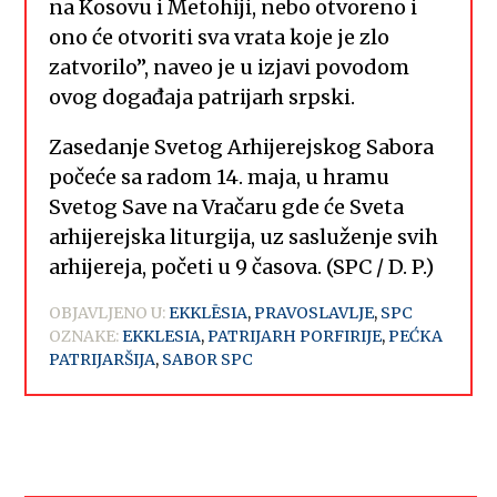
na Kosovu i Metohiji, nebo otvoreno i
ono će otvoriti sva vrata koje je zlo
zatvorilo”, naveo je u izjavi povodom
ovog događaja patrijarh srpski.
Zasedanje Svetog Arhijerejskog Sabora
počeće sa radom 14. maja, u hramu
Svetog Save na Vračaru gde će Sveta
arhijerejska liturgija, uz sasluženje svih
arhijereja, početi u 9 časova. (SPC / D. P.)
OBJAVLJENO U:
EKKLĒSIA
,
PRAVOSLAVLJE
,
SPC
OZNAKE:
EKKLESIA
,
PATRIJARH PORFIRIJE
,
PEĆKA
PATRIJARŠIJA
,
SABOR SPC