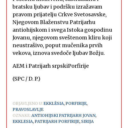
bratsku ljubav i podršku izražavam
pravom prijatelju Crkve Svetosavske,
Njegovom Blaženstvu Patrijarhu
antiohijskom i svega Istoka gospodinu
Jovanu, njegovom sveštenom kliru koji
neustrašivo, poput mučenika prvih
vekova, iznova svedoče ljubav Božju.
AEM i Patrijarh srpskiPorfirije
(SPC / D. P.)
OBJAVLJENO U:
EKKLĒSIA
,
PORFIRIJE
,
PRAVOSLAVLJE
OZNAKE:
ANTIOHIJSKI PATRIJARH JOVAN
,
EKKLESIA
,
PATRIJARH PORFIRIJE
,
SIRIJA