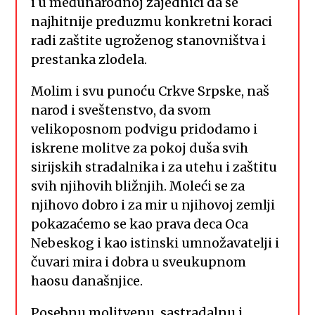
i u međunarodnoj zajednici da se
najhitnije preduzmu konkretni koraci
radi zaštite ugroženog stanovništva i
prestanka zlodela.
Molim i svu punoću Crkve Srpske, naš
narod i sveštenstvo, da svom
velikoposnom podvigu pridodamo i
iskrene molitve za pokoj duša svih
sirijskih stradalnika i za utehu i zaštitu
svih njihovih bližnjih. Moleći se za
njihovo dobro i za mir u njihovoj zemlji
pokazaćemo se kao prava deca Oca
Nebeskog i kao istinski umnožavatelji i
čuvari mira i dobra u sveukupnom
haosu današnjice.
Posebnu molitvenu, sastradalnu i