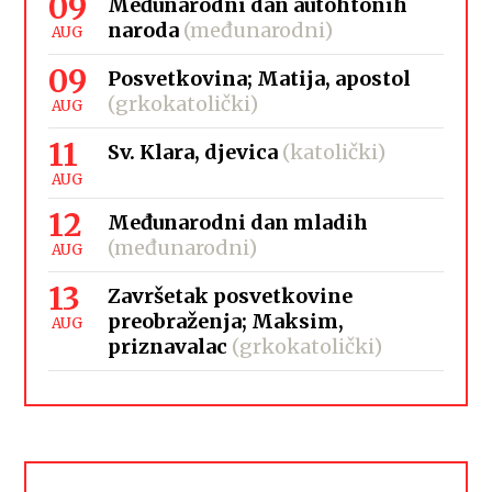
09
Međunarodni dan autohtonih
naroda
(međunarodni)
AUG
09
Posvetkovina; Matija, apostol
(grkokatolički)
AUG
11
Sv. Klara, djevica
(katolički)
AUG
12
Međunarodni dan mladih
(međunarodni)
AUG
13
Završetak posvetkovine
preobraženja; Maksim,
AUG
priznavalac
(grkokatolički)