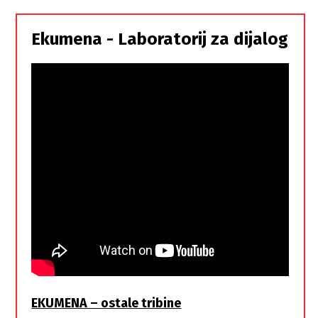
Srbi,
istorodna
Ekumena - Laboratorij za dijalog
braća
EKUMENA – ostale tribine