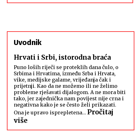
Uvodnik
Hrvati i Srbi, istorodna braća
Puno loših riječi se proteklih dana čulo, o
Srbima i Hrvatima, između Srba i Hrvata,
vike, medijske galame, vrijeđanja čak i
prijetnji. Kao da ne možemo ili ne želimo
probleme rješavati dijalogom. A ne mora biti
tako, jer zajednička nam povijest nije crna i
negativna kako je se često želi prikazati.
Pročitaj
Ona je upravo isprepletena…
:
više
Hrvati
i