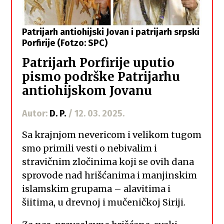
Patrijarh antiohijski Jovan i patrijarh srpski
Porfirije (Fotzo: SPC)
Patrijarh Porfirije uputio
pismo podrške Patrijarhu
antiohijskom Jovanu
Autor:
D. P.
/ 12. 03. 2025.
Sa krajnjom nevericom i velikom tugom
smo primili vesti o nebivalim i
stravičnim zločinima koji se ovih dana
sprovode nad hrišćanima i manjinskim
islamskim grupama – alavitima i
šiitima, u drevnoj i mučeničkoj Siriji.