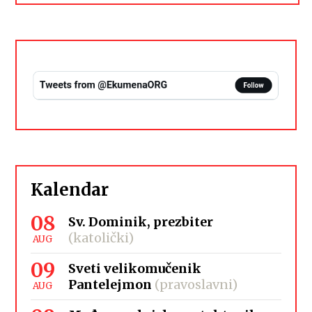
Kalendar
08
Sv. Dominik, prezbiter
(katolički)
AUG
09
Sveti velikomučenik
Pantelejmon
(pravoslavni)
AUG