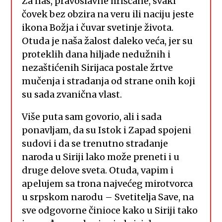
Za nas, pravoslavne hrišćane, svaki
čovek bez obzira na veru ili naciju jeste
ikona Božja i čuvar svetinje života.
Otuda je naša žalost daleko veća, jer su
proteklih dana hiljade nedužnih i
nezaštićenih Sirijaca postale žrtve
mučenja i stradanja od strane onih koji
su sada zvanična vlast.
Više puta sam govorio, ali i sada
ponavljam, da su Istok i Zapad spojeni
sudovi i da se trenutno stradanje
naroda u Siriji lako može preneti i u
druge delove sveta. Otuda, vapim i
apelujem sa trona najvećeg mirotvorca
u srpskom narodu – Svetitelja Save, na
sve odgovorne činioce kako u Siriji tako