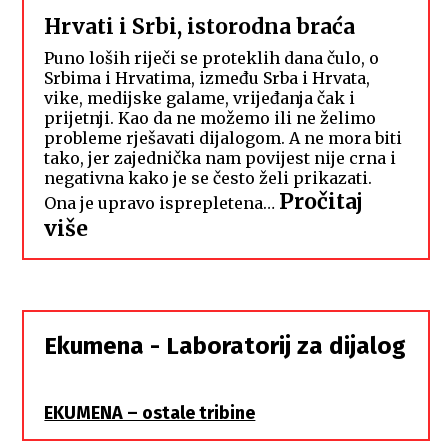
Hrvati i Srbi, istorodna braća
Puno loših riječi se proteklih dana čulo, o
Srbima i Hrvatima, između Srba i Hrvata,
vike, medijske galame, vrijeđanja čak i
prijetnji. Kao da ne možemo ili ne želimo
probleme rješavati dijalogom. A ne mora biti
tako, jer zajednička nam povijest nije crna i
negativna kako je se često želi prikazati.
Pročitaj
Ona je upravo isprepletena…
:
više
Hrvati
i
Srbi,
istorodna
Ekumena - Laboratorij za dijalog
braća
EKUMENA – ostale tribine