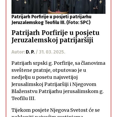
Patrijarh Porfirije u posjeti patrijarhu
Jeruzalemskog Teofilu III. (Foto: SPC)
Patrijarh Porfirije u posjetu
Jeruzalemskoj patrijaršiji
Autor:
D. P.
/ 31. 03. 2025.
Patrijarh srpski g. Porfirije, sa članovima
sveštene pratnje, otputovao je u
nedjelju u posetu najsvetijoj
Jerusalimskoj Patrijaršiji i Njegovom
Blaženstvu Patrijarhu jerusalimskom g.
Teofilu III.
Tijekom posjete Njegova Svetost će se