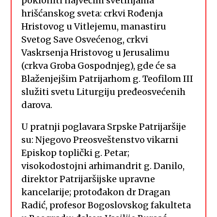
pokloniti najvećim svetinjama
hrišćanskog sveta: crkvi Rođenja
Hristovog u Vitlejemu, manastiru
Svetog Save Osvećenog, crkvi
Vaskrsenja Hristovog u Jerusalimu
(crkva Groba Gospodnjeg), gde će sa
Blaženjejšim Patrijarhom g. Teofilom III
služiti svetu Liturgiju pređeosvećenih
darova.
U pratnji poglavara Srpske Patrijaršije
su: Njegovo Preosveštenstvo vikarni
Episkop toplički g. Petar;
visokodostojni arhimandrit g. Danilo,
direktor Patrijaršijske upravne
kancelarije; protođakon dr Dragan
Radić, profesor Bogoslovskog fakulteta