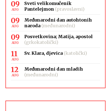
09
Sveti velikomučenik
Pantelejmon
(pravoslavni)
AUG
09
Međunarodni dan autohtonih
naroda
(međunarodni)
AUG
09
Posvetkovina; Matija, apostol
(grkokatolički)
AUG
11
Sv. Klara, djevica
(katolički)
AUG
12
Međunarodni dan mladih
(međunarodni)
AUG