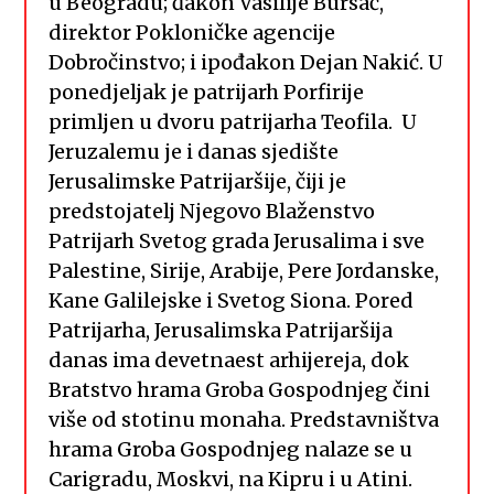
u Beogradu; đakon Vasilije Bursać,
direktor Pokloničke agencije
Dobročinstvo; i ipođakon Dejan Nakić. U
ponedjeljak je patrijarh Porfirije
primljen u dvoru patrijarha Teofila. U
Jeruzalemu je i danas sjedište
Jerusalimske Patrijaršije, čiji je
predstojatelj Njegovo Blaženstvo
Patrijarh Svetog grada Jerusalima i sve
Palestine, Sirije, Arabije, Pere Jordanske,
Kane Galilejske i Svetog Siona. Pored
Patrijarha, Jerusalimska Patrijaršija
danas ima devetnaest arhijereja, dok
Bratstvo hrama Groba Gospodnjeg čini
više od stotinu monaha. Predstavništva
hrama Groba Gospodnjeg nalaze se u
Carigradu, Moskvi, na Kipru i u Atini.