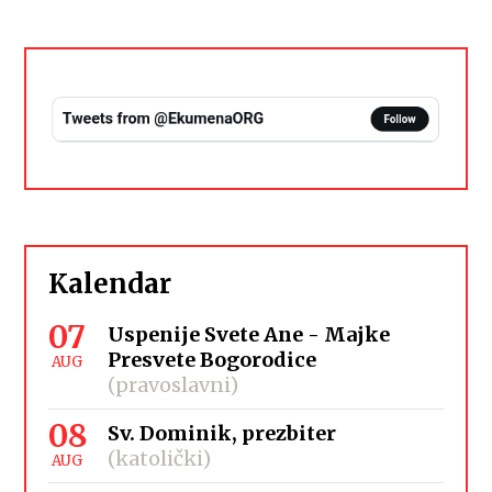
Kalendar
07
Uspenije Svete Ane - Majke
Presvete Bogorodice
AUG
(pravoslavni)
08
Sv. Dominik, prezbiter
(katolički)
AUG