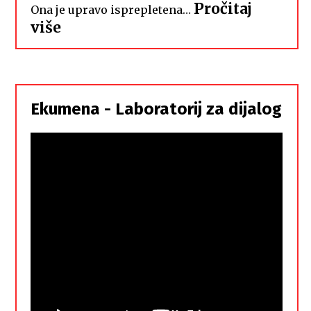
Pročitaj
Ona je upravo isprepletena…
:
više
Hrvati
i
Srbi,
istorodna
Ekumena - Laboratorij za dijalog
braća