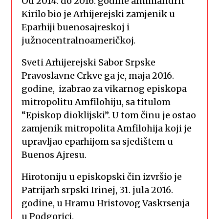
Od 2014. do 2016. godine arhimandrit
Kirilo bio je Arhijerejski zamjenik u
Eparhiji buenosajreskoj i
južnocentralnoameričkoj.
Sveti Arhijerejski Sabor Srpske
Pravoslavne Crkve ga je, maja 2016.
godine, izabrao za vikarnog episkopa
mitropolitu Amfilohiju, sa titulom
“Episkop dioklijski”. U tom činu je ostao
zamjenik mitropolita Amfilohija koji je
upravljao eparhijom sa sjedištem u
Buenos Ajresu.
Hirotoniju u episkopski čin izvršio je
Patrijarh srpski Irinej, 31. jula 2016.
godine, u Hramu Hristovog Vaskrsenja
u Podgorici.