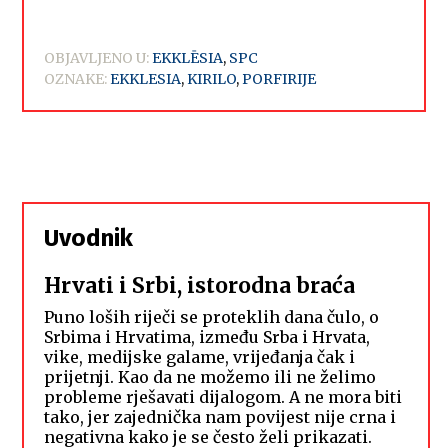
OBJAVLJENO U:
EKKLĒSIA
,
SPC
OZNAKE:
EKKLESIA
,
KIRILO
,
PORFIRIJE
Uvodnik
Hrvati i Srbi, istorodna braća
Puno loših riječi se proteklih dana čulo, o
Srbima i Hrvatima, između Srba i Hrvata,
vike, medijske galame, vrijeđanja čak i
prijetnji. Kao da ne možemo ili ne želimo
probleme rješavati dijalogom. A ne mora biti
tako, jer zajednička nam povijest nije crna i
negativna kako je se često želi prikazati.