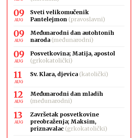
09
Sveti velikomučenik
Pantelejmon
(pravoslavni)
AUG
09
Međunarodni dan autohtonih
naroda
(međunarodni)
AUG
09
Posvetkovina; Matija, apostol
(grkokatolički)
AUG
11
Sv. Klara, djevica
(katolički)
AUG
12
Međunarodni dan mladih
(međunarodni)
AUG
13
Završetak posvetkovine
preobraženja; Maksim,
AUG
priznavalac
(grkokatolički)