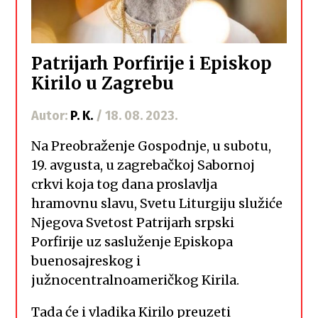
Patrijarh Porfirije i Episkop
Kirilo u Zagrebu
Autor:
P. K.
/ 18. 08. 2023.
Na Preobraženje Gospodnje, u subotu,
19. avgusta, u zagrebačkoj Sabornoj
crkvi koja tog dana proslavlja
hramovnu slavu, Svetu Liturgiju služiće
Njegova Svetost Patrijarh srpski
Porfirije uz sasluženje Episkopa
buenosajreskog i
južnocentralnoameričkog Kirila.
Tada će i vladika Kirilo preuzeti