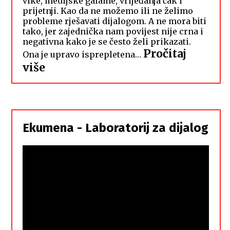
vike, medijske galame, vrijeđanja čak i
prijetnji. Kao da ne možemo ili ne želimo
probleme rješavati dijalogom. A ne mora biti
tako, jer zajednička nam povijest nije crna i
negativna kako je se često želi prikazati.
Pročitaj
Ona je upravo isprepletena…
:
više
Hrvati
i
Srbi,
istorodna
Ekumena - Laboratorij za dijalog
braća