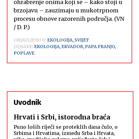
ohrabrenje onima koji se – kako stoji u
brzojavu – zauzimaju u mukotrpnom
procesu obnove razorenih područja. (VN
/ D. P.)
OBJAVLJENO U:
EKOLOGIJA
,
SVIJET
OZNAKE:
EKOLOGIJA
,
EKVADOR
,
PAPA FRANJO
,
POPLAVE
Uvodnik
Hrvati i Srbi, istorodna braća
Puno loših riječi se proteklih dana čulo, o
Srbima i Hrvatima, između Srba i Hrvata,