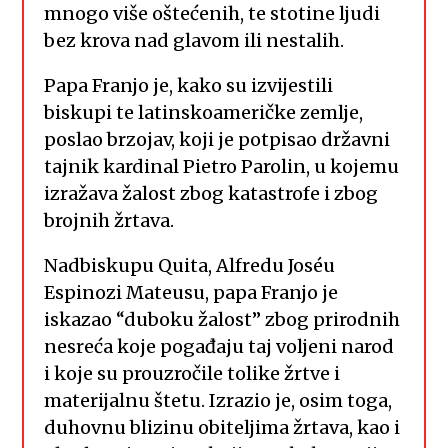
mnogo više oštećenih, te stotine ljudi
bez krova nad glavom ili nestalih.
Papa Franjo je, kako su izvijestili
biskupi te latinskoameričke zemlje,
poslao brzojav, koji je potpisao državni
tajnik kardinal Pietro Parolin, u kojemu
izražava žalost zbog katastrofe i zbog
brojnih žrtava.
Nadbiskupu Quita, Alfredu Joséu
Espinozi Mateusu, papa Franjo je
iskazao “duboku žalost” zbog prirodnih
nesreća koje pogađaju taj voljeni narod
i koje su prouzročile tolike žrtve i
materijalnu štetu. Izrazio je, osim toga,
duhovnu blizinu obiteljima žrtava, kao i