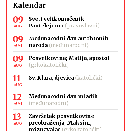
Kalendar
09
Sveti velikomučenik
Pantelejmon
(pravoslavni)
AUG
09
Međunarodni dan autohtonih
naroda
(međunarodni)
AUG
09
Posvetkovina; Matija, apostol
(grkokatolički)
AUG
11
Sv. Klara, djevica
(katolički)
AUG
12
Međunarodni dan mladih
(međunarodni)
AUG
13
Završetak posvetkovine
preobraženja; Maksim,
AUG
priznavalac
(grkokatolički)