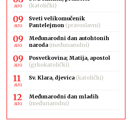
(katolički)
AUG
09
Sveti velikomučenik
Pantelejmon
(pravoslavni)
AUG
09
Međunarodni dan autohtonih
naroda
(međunarodni)
AUG
09
Posvetkovina; Matija, apostol
(grkokatolički)
AUG
11
Sv. Klara, djevica
(katolički)
AUG
12
Međunarodni dan mladih
(međunarodni)
AUG