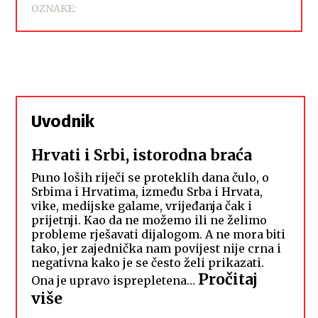
OZNAKE:
Uvodnik
Hrvati i Srbi, istorodna braća
Puno loših riječi se proteklih dana čulo, o
Srbima i Hrvatima, između Srba i Hrvata,
vike, medijske galame, vrijeđanja čak i
prijetnji. Kao da ne možemo ili ne želimo
probleme rješavati dijalogom. A ne mora biti
tako, jer zajednička nam povijest nije crna i
negativna kako je se često želi prikazati.
Pročitaj
Ona je upravo isprepletena…
:
više
Hrvati