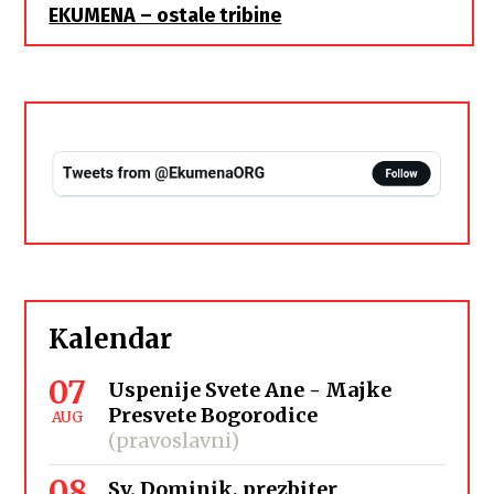
EKUMENA – ostale tribine
Kalendar
07
Uspenije Svete Ane - Majke
Presvete Bogorodice
AUG
(pravoslavni)
08
Sv. Dominik, prezbiter