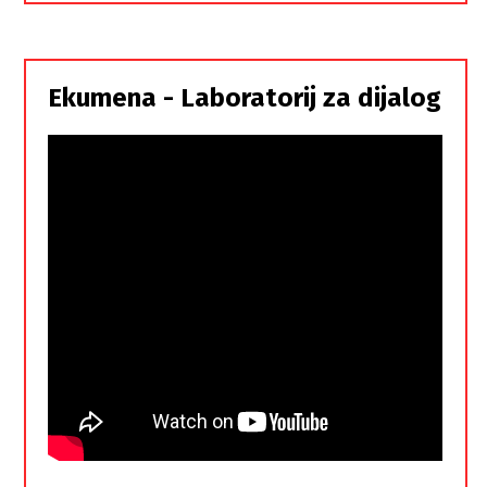
i
Srbi,
istorodna
Ekumena - Laboratorij za dijalog
braća