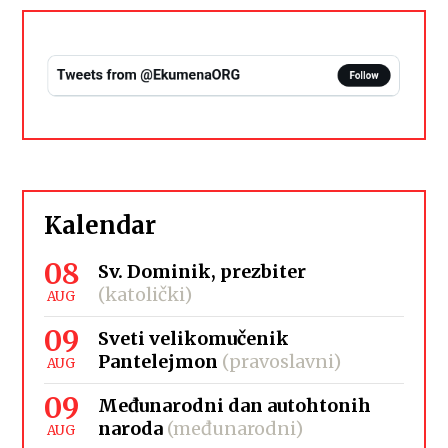
Kalendar
08
Sv. Dominik, prezbiter
(katolički)
AUG
09
Sveti velikomučenik
Pantelejmon
(pravoslavni)
AUG
09
Međunarodni dan autohtonih
naroda
(međunarodni)
AUG