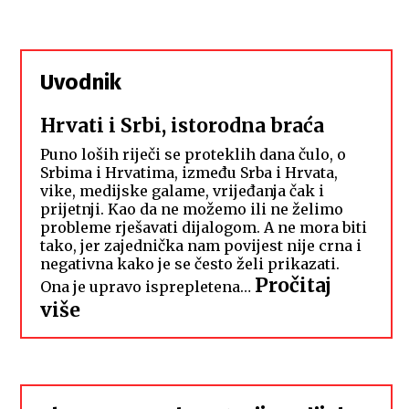
Uvodnik
Hrvati i Srbi, istorodna braća
Puno loših riječi se proteklih dana čulo, o
Srbima i Hrvatima, između Srba i Hrvata,
vike, medijske galame, vrijeđanja čak i
prijetnji. Kao da ne možemo ili ne želimo
probleme rješavati dijalogom. A ne mora biti
tako, jer zajednička nam povijest nije crna i
negativna kako je se često želi prikazati.
Pročitaj
Ona je upravo isprepletena…
:
više
Hrvati
i
Srbi,
istorodna