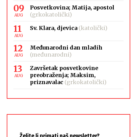
09
Posvetkovina; Matija, apostol
(grkokatolički)
AUG
11
Sv. Klara, djevica
(katolički)
AUG
12
Međunarodni dan mladih
(međunarodni)
AUG
13
Završetak posvetkovine
preobraženja; Maksim,
AUG
priznavalac
(grkokatolički)
Želite li primati naš newsletter?