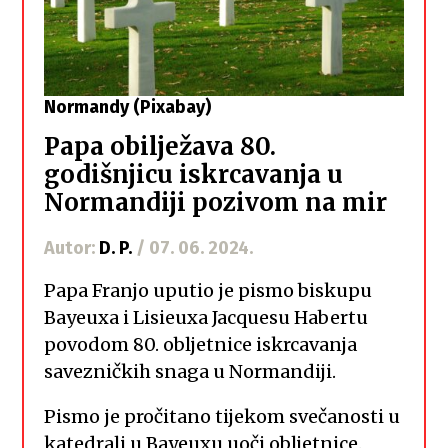
Normandy (Pixabay)
Papa obilježava 80.
godišnjicu iskrcavanja u
Normandiji pozivom na mir
Autor:
D. P.
/ 07. 06. 2024.
Papa Franjo uputio je pismo biskupu
Bayeuxa i Lisieuxa Jacquesu Habertu
povodom 80. obljetnice iskrcavanja
savezničkih snaga u Normandiji.
Pismo je pročitano tijekom svečanosti u
katedrali u Bayeuxu uoči obljetnice.