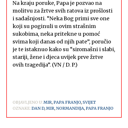
Na kraju poruke, Papa je pozvao na
molitvu za žrtve svih ratova iz prošlosti
i sadašnjosti. “Neka Bog primi sve one
koji su poginuli u ovim strašnim
sukobima, neka pritekne u pomoć
svima koji danas od njih pate”, poručio
je te istaknuo kako su “siromašni i slabi,
stariji, žene i djeca uvijek prve žrtve
ovih tragedija”. (VN / D. P.)
OBJAVLJENO U:
MIR
,
PAPA FRANJO
,
SVIJET
OZNAKE:
DAN D
,
MIR
,
NORMANDIJA
,
PAPA FRANJO