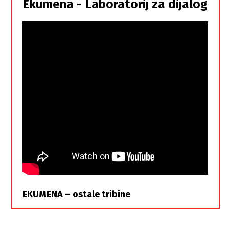
Ekumena - Laboratorij za dijalog
braća
EKUMENA – ostale tribine