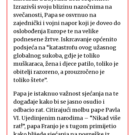
Izrazivši svoju blizinu nazočnima na
svečanosti, Papa se osvrnuo na
zajednički i vojni napor koji je doveo do
oslobođenja Europe te na velike
podnesene žrtve. Iskrcavanje općenito
podsjeća na “katastrofu ovog užasnog
globalnog sukoba, gdje je toliko
muškaraca, žena i djece patilo, toliko je
obitelji razoreno, a prouzročeno je
toliko štete”.
Papa je istaknuo važnost sjećanja na te
događaje kako bi se jasno osudio i
odbacio rat. Citirajući molbu pape Pavla
VI. Ujedinjenim narodima – “Nikad više
rat!”, papa Franjo je s tugom primijetio
kako blijede sjećanja na pogreške iz