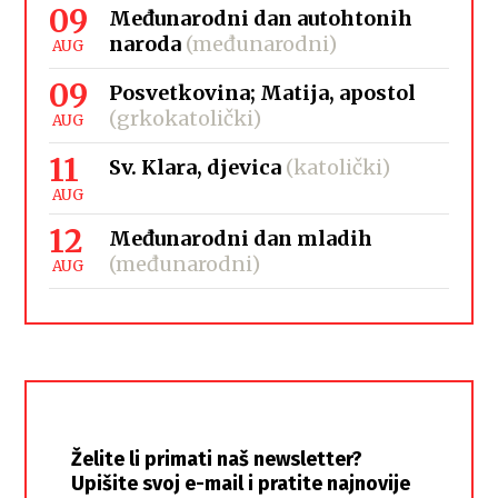
09
Međunarodni dan autohtonih
naroda
(međunarodni)
AUG
09
Posvetkovina; Matija, apostol
(grkokatolički)
AUG
11
Sv. Klara, djevica
(katolički)
AUG
12
Međunarodni dan mladih
(međunarodni)
AUG
Želite li primati naš newsletter?
Upišite svoj e-mail i pratite najnovije