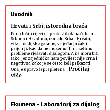
Uvodnik
Hrvati i Srbi, istorodna braća
Puno loših riječi se proteklih dana čulo, o
Srbima i Hrvatima, između Srba i Hrvata,
vike, medijske galame, vrijeđanja čak i
prijetnji. Kao da ne možemo ili ne želimo
probleme rješavati dijalogom. A ne mora biti
tako, jer zajednička nam povijest nije crna i
negativna kako je se često želi prikazati.
Pročitaj
Ona je upravo isprepletena…
:
više
Hrvati
i
Srbi,
istorodna
Ekumena - Laboratorij za dijalog
braća