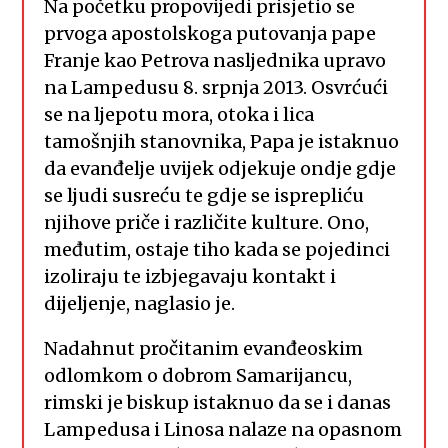
Na početku propovijedi prisjetio se
prvoga apostolskoga putovanja pape
Franje kao Petrova nasljednika upravo
na Lampedusu 8. srpnja 2013. Osvrćući
se na ljepotu mora, otoka i lica
tamošnjih stanovnika, Papa je istaknuo
da evanđelje uvijek odjekuje ondje gdje
se ljudi susreću te gdje se isprepliću
njihove priče i različite kulture. Ono,
međutim, ostaje tiho kada se pojedinci
izoliraju te izbjegavaju kontakt i
dijeljenje, naglasio je.
Nadahnut pročitanim evanđeoskim
odlomkom o dobrom Samarijancu,
rimski je biskup istaknuo da se i danas
Lampedusa i Linosa nalaze na opasnom