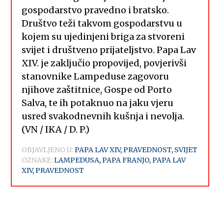
gospodarstvo pravedno i bratsko.
Društvo teži takvom gospodarstvu u
kojem su ujedinjeni briga za stvoreni
svijet i društveno prijateljstvo. Papa Lav
XIV. je zaključio propovijed, povjerivši
stanovnike Lampeduse zagovoru
njihove zaštitnice, Gospe od Porto
Salva, te ih potaknuo na jaku vjeru
usred svakodnevnih kušnja i nevolja.
(VN / IKA / D. P.)
OBJAVLJENO U:
PAPA LAV XIV
,
PRAVEDNOST
,
SVIJET
OZNAKE:
LAMPEDUSA
,
PAPA FRANJO
,
PAPA LAV
XIV
,
PRAVEDNOST