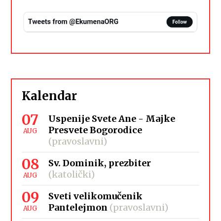
Kalendar
07
Uspenije Svete Ane - Majke
Presvete Bogorodice
AUG
(pravoslavni)
08
Sv. Dominik, prezbiter
(katolički)
AUG
09
Sveti velikomučenik
Pantelejmon
(pravoslavni)
AUG