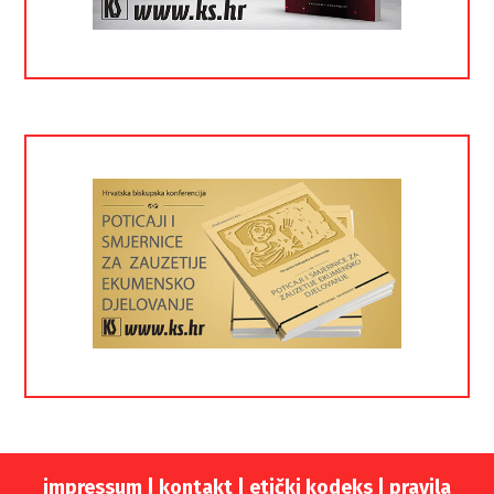
impressum
|
kontakt
|
etički kodeks |
pravila