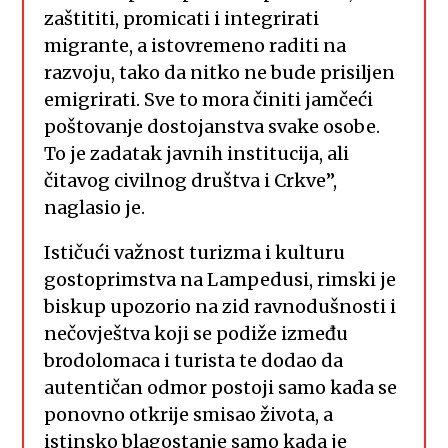
zaštititi, promicati i integrirati
migrante, a istovremeno raditi na
razvoju, tako da nitko ne bude prisiljen
emigrirati. Sve to mora činiti jamčeći
poštovanje dostojanstva svake osobe.
To je zadatak javnih institucija, ali
čitavog civilnog društva i Crkve”,
naglasio je.
Ističući važnost turizma i kulturu
gostoprimstva na Lampedusi, rimski je
biskup upozorio na zid ravnodušnosti i
nečovještva koji se podiže između
brodolomaca i turista te dodao da
autentičan odmor postoji samo kada se
ponovno otkrije smisao života, a
istinsko blagostanje samo kada je