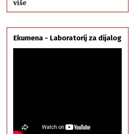
:
više
Hrvati
i
Srbi,
istorodna
Ekumena - Laboratorij za dijalog
braća