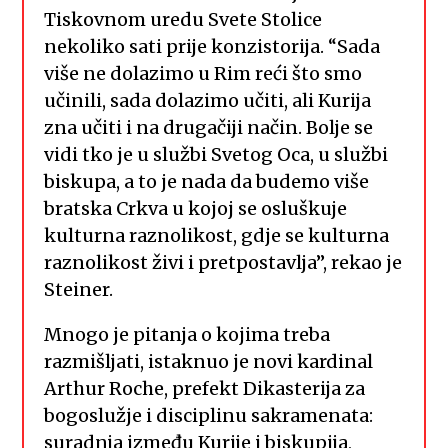
Tiskovnom uredu Svete Stolice
nekoliko sati prije konzistorija. “Sada
više ne dolazimo u Rim reći što smo
učinili, sada dolazimo učiti, ali Kurija
zna učiti i na drugačiji način. Bolje se
vidi tko je u službi Svetog Oca, u službi
biskupa, a to je nada da budemo više
bratska Crkva u kojoj se osluškuje
kulturna raznolikost, gdje se kulturna
raznolikost živi i pretpostavlja”, rekao je
Steiner.
Mnogo je pitanja o kojima treba
razmišljati, istaknuo je novi kardinal
Arthur Roche, prefekt Dikasterija za
bogoslužje i disciplinu sakramenata:
suradnja između Kurije i biskupija,