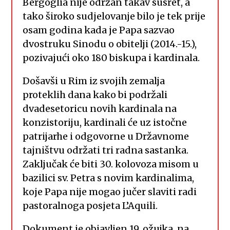
Bergoglia nije održan takav susret, a
tako široko sudjelovanje bilo je tek prije
osam godina kada je Papa sazvao
dvostruku Sinodu o obitelji (2014.-15.),
pozivajući oko 180 biskupa i kardinala.
Došavši u Rim iz svojih zemalja
proteklih dana kako bi podržali
dvadesetoricu novih kardinala na
konzistoriju, kardinali će uz istočne
patrijarhe i odgovorne u Državnome
tajništvu održati tri radna sastanka.
Zaključak će biti 30. kolovoza misom u
bazilici sv. Petra s novim kardinalima,
koje Papa nije mogao jučer slaviti radi
pastoralnoga posjeta L’Aquili.
Dokument je objavljen 19. ožujka, na