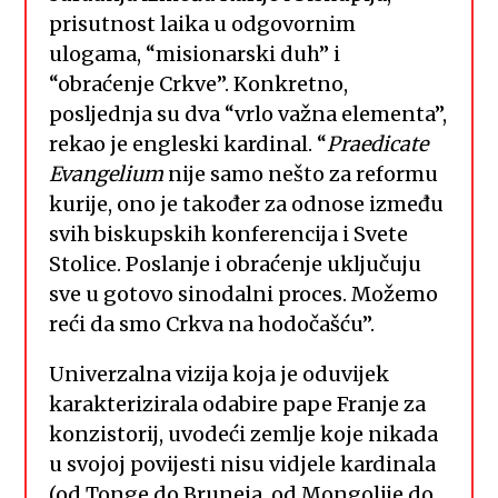
prisutnost laika u odgovornim
ulogama, “misionarski duh” i
“obraćenje Crkve”. Konkretno,
posljednja su dva “vrlo važna elementa”,
rekao je engleski kardinal. “
Praedicate
Evangelium
nije samo nešto za reformu
kurije, ono je također za odnose između
svih biskupskih konferencija i Svete
Stolice. Poslanje i obraćenje uključuju
sve u gotovo sinodalni proces. Možemo
reći da smo Crkva na hodočašću”.
Univerzalna vizija koja je oduvijek
karakterizirala odabire pape Franje za
konzistorij, uvodeći zemlje koje nikada
u svojoj povijesti nisu vidjele kardinala
(od Tonge do Bruneja, od Mongolije do