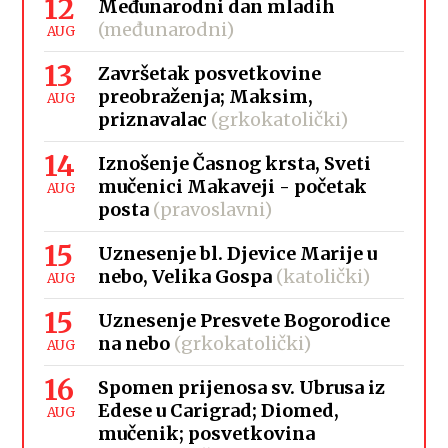
12
Međunarodni dan mladih
(međunarodni)
AUG
13
Završetak posvetkovine
preobraženja; Maksim,
AUG
priznavalac
(grkokatolički)
14
Iznošenje Časnog krsta, Sveti
mučenici Makaveji - početak
AUG
posta
(pravoslavni)
15
Uznesenje bl. Djevice Marije u
nebo, Velika Gospa
(katolički)
AUG
15
Uznesenje Presvete Bogorodice
na nebo
(grkokatolički)
AUG
16
Spomen prijenosa sv. Ubrusa iz
Edese u Carigrad; Diomed,
AUG
mučenik; posvetkovina