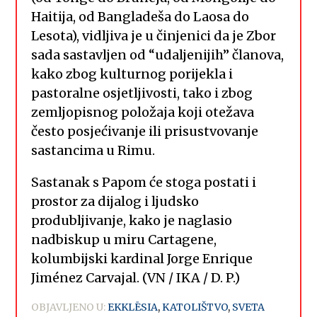
Haitija, od Bangladeša do Laosa do
Lesota), vidljiva je u činjenici da je Zbor
sada sastavljen od “udaljenijih” članova,
kako zbog kulturnog porijekla i
pastoralne osjetljivosti, tako i zbog
zemljopisnog položaja koji otežava
često posjećivanje ili prisustvovanje
sastancima u Rimu.
Sastanak s Papom će stoga postati i
prostor za dijalog i ljudsko
produbljivanje, kako je naglasio
nadbiskup u miru Cartagene,
kolumbijski kardinal Jorge Enrique
Jiménez Carvajal. (VN / IKA / D. P.)
OBJAVLJENO U:
EKKLĒSIA
,
KATOLIŠTVO
,
SVETA