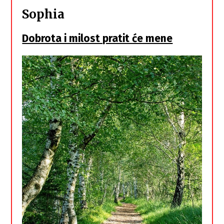
Sophia
Dobrota i milost pratit će mene