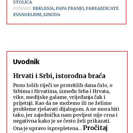
STOLICA
OZNAKE:
EKKLESIA
,
PAPA FRANJO
,
PAREAEDICATE
EVANGELIUM
,
SINODA
Uvodnik
Hrvati i Srbi, istorodna braća
Puno loših riječi se proteklih dana čulo, o
Srbima i Hrvatima, između Srba i Hrvata,
vike, medijske galame, vrijeđanja čak i
prijetnji. Kao da ne možemo ili ne želimo
probleme rješavati dijalogom. A ne mora biti
tako, jer zajednička nam povijest nije crna i
negativna kako je se često želi prikazati.
Pročitaj
Ona je upravo isprepletena…