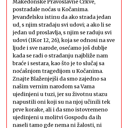
Makedonske Pravoslavne Crkve,
postradale noćas u Kočanima.
Jevanđelsku istinu da ako strada jedan
ud, s njim stradaju svi udovi; a ako li se
jedan ud proslavlja, s njim se raduju svi
udovi (1Kor 12, 26), koja se odnosi na sve
ljude i sve narode, osećamo još dublje
kada se radi o stradanju najbliže nam
braće i sestara, kao što je to slučaj sa
noćašnjom tragedijom u Kočanima.
Znajte Blaženjejši da smo zajedno sa
našim vernim narodom sa Vama
ujedinjeni u tuzi, jer su životnu stazu
napustili oni koji su na njoj učinili tek
prve korake, ali i da smo istovremeno
ujedinjeni u molitvi Gospodu da ih
naseli tamo gde nema ni žalosti, ni