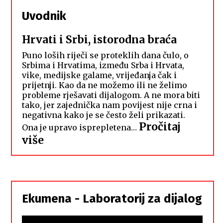
Uvodnik
Hrvati i Srbi, istorodna braća
Puno loših riječi se proteklih dana čulo, o
Srbima i Hrvatima, između Srba i Hrvata,
vike, medijske galame, vrijeđanja čak i
prijetnji. Kao da ne možemo ili ne želimo
probleme rješavati dijalogom. A ne mora biti
tako, jer zajednička nam povijest nije crna i
negativna kako je se često želi prikazati.
Pročitaj
Ona je upravo isprepletena…
:
više
Hrvati
i
Srbi,
istorodna
Ekumena - Laboratorij za dijalog
braća