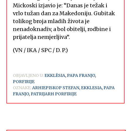
Mickoski izjavio je: “Danas je težak i
vrlo tužan dan za Makedoniju. Gubitak
tolikog broja mladih života je
nenadoknadiv, a bol obitelji, rodbine i
prijatelja nemjerljiva”.
(VN / IKA / SPC / D. P.)
OBJAVLJENO U:
EKKLĒSIA
,
PAPA FRANJO
,
PORFIRIJE
OZNAKE:
ARHIEPISKOP STEFAN
,
EKKLESIA
,
PAPA
FRANJO
,
PATRIJARH PORFIRIJE