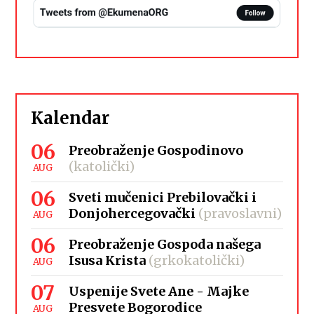
Kalendar
06
Preobraženje Gospodinovo
(katolički)
AUG
06
Sveti mučenici Prebilovački i
Donjohercegovački
(pravoslavni)
AUG
06
Preobraženje Gospoda našega
Isusa Krista
(grkokatolički)
AUG
07
Uspenije Svete Ane - Majke
Presvete Bogorodice
AUG