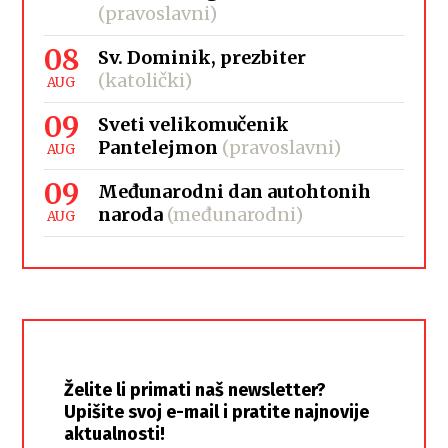
(pravoslavni)
08
Sv. Dominik, prezbiter
(katolički)
AUG
09
Sveti velikomučenik
Pantelejmon
(pravoslavni)
AUG
09
Međunarodni dan autohtonih
naroda
(međunarodni)
AUG
Želite li primati naš newsletter?
Upišite svoj e-mail i pratite najnovije
aktualnosti!