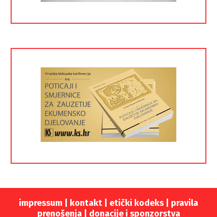
impressum
|
kontakt
|
etički kodeks |
pravila
prenošenja |
donacije i sponzorstva