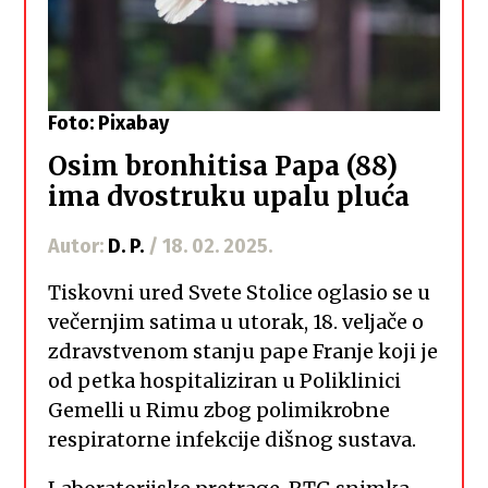
Foto: Pixabay
Osim bronhitisa Papa (88)
ima dvostruku upalu pluća
Autor:
D. P.
/ 18. 02. 2025.
Tiskovni ured Svete Stolice oglasio se u
večernjim satima u utorak, 18. veljače o
zdravstvenom stanju pape Franje koji je
od petka hospitaliziran u Poliklinici
Gemelli u Rimu zbog polimikrobne
respiratorne infekcije dišnog sustava.