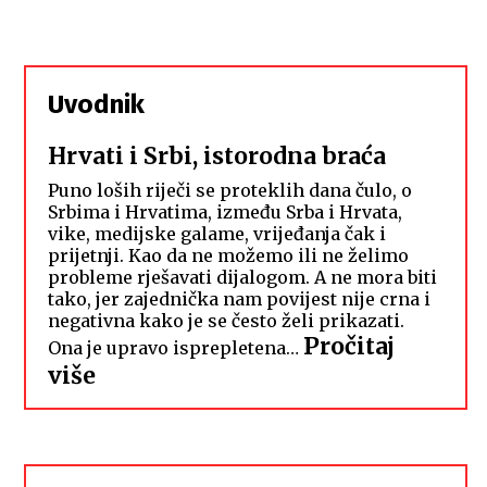
Uvodnik
Hrvati i Srbi, istorodna braća
Puno loših riječi se proteklih dana čulo, o
Srbima i Hrvatima, između Srba i Hrvata,
vike, medijske galame, vrijeđanja čak i
prijetnji. Kao da ne možemo ili ne želimo
probleme rješavati dijalogom. A ne mora biti
tako, jer zajednička nam povijest nije crna i
negativna kako je se često želi prikazati.
Pročitaj
Ona je upravo isprepletena…
:
više
Hrvati
i
Srbi,