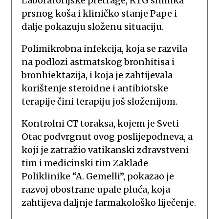
Laboratorijske pretrage, RTG snimka
prsnog koša i kliničko stanje Pape i
dalje pokazuju složenu situaciju.
Polimikrobna infekcija, koja se razvila
na podlozi astmatskog bronhitisa i
bronhiektazija, i koja je zahtijevala
korištenje steroidne i antibiotske
terapije čini terapiju još složenijom.
Kontrolni CT toraksa, kojem je Sveti
Otac podvrgnut ovog poslijepodneva, a
koji je zatražio vatikanski zdravstveni
tim i medicinski tim Zaklade
Poliklinike “A. Gemelli”, pokazao je
razvoj obostrane upale pluća, koja
zahtijeva daljnje farmakološko liječenje.