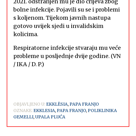
2021. odstranjen mu je dio crijeva zbog
bolne infekcije. Pojavili su se i problemi
s koljenom. Tijekom javnih nastupa
gotovo uvijek sjedi u invalidskim
kolicima.
Respiratorne infekcije stvaraju mu veće
probleme u posljednje dvije godine. (VN
/ IKA / D. P.)
OBJAVLJENO U:
EKKLĒSIA
,
PAPA FRANJO
OZNAKE:
EKKLESIA
,
PAPA FRANJO
,
POLIKLINIKA
GEMELLI
,
UPALA PLUĆA