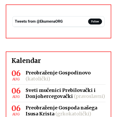
Kalendar
06
Preobraženje Gospodinovo
(katolički)
AUG
06
Sveti mučenici Prebilovački i
Donjohercegovački
(pravoslavni)
AUG
06
Preobraženje Gospoda našega
Isusa Krista
(grkokatolički)
AUG