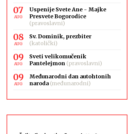
07
Uspenije Svete Ane - Majke
Presvete Bogorodice
AUG
(pravoslavni)
08
Sv. Dominik, prezbiter
(katolički)
AUG
09
Sveti velikomučenik
Pantelejmon
(pravoslavni)
AUG
09
Međunarodni dan autohtonih
naroda
(međunarodni)
AUG