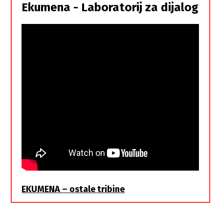
istorodna
Ekumena - Laboratorij za dijalog
braća
EKUMENA – ostale tribine