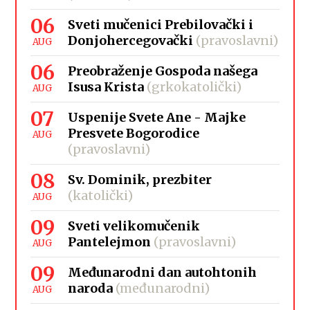
06
Sveti mučenici Prebilovački i
Donjohercegovački
(pravoslavni)
AUG
06
Preobraženje Gospoda našega
Isusa Krista
(grkokatolički)
AUG
07
Uspenije Svete Ane - Majke
Presvete Bogorodice
AUG
(pravoslavni)
08
Sv. Dominik, prezbiter
(katolički)
AUG
09
Sveti velikomučenik
Pantelejmon
(pravoslavni)
AUG
09
Međunarodni dan autohtonih
naroda
(međunarodni)
AUG