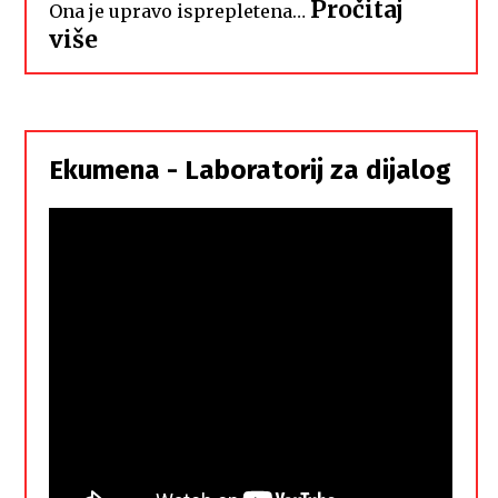
Pročitaj
Ona je upravo isprepletena…
:
više
Hrvati
i
Srbi,
istorodna
Ekumena - Laboratorij za dijalog
braća