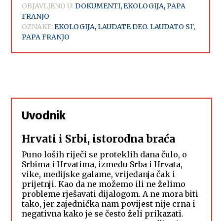
OBJAVLJENO U:
DOKUMENTI
,
EKOLOGIJA
,
PAPA
FRANJO
OZNAKE:
EKOLOGIJA
,
LAUDATE DEO. LAUDATO SI'
,
PAPA FRANJO
Uvodnik
Hrvati i Srbi, istorodna braća
Puno loših riječi se proteklih dana čulo, o
Srbima i Hrvatima, između Srba i Hrvata,
vike, medijske galame, vrijeđanja čak i
prijetnji. Kao da ne možemo ili ne želimo
probleme rješavati dijalogom. A ne mora biti
tako, jer zajednička nam povijest nije crna i
negativna kako je se često želi prikazati.