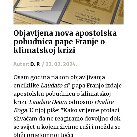
Objavljena nova apostolska
pobudnica pape Franje o
klimatskoj krizi
Autor:
D. P.
/ 23. 02. 2024.
Osam godina nakon objavljivanja
enciklike
Laudato si’
, papa Franjo izdaje
apostolsku pobudnicu o klimatskoj
krizi,
Laudate Deum
odnosno
Hvalite
Boga
. U njoj piše: ”Kako vrijeme prolazi,
shvaćam da ne reagiramo dovoljno dok
se svijet u kojem živimo ruši i možda se
bliži prijelomnoj točci.