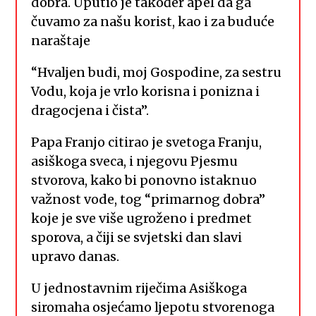
dobra. Uputio je također apel da ga
čuvamo za našu korist, kao i za buduće
naraštaje
“Hvaljen budi, moj Gospodine, za sestru
Vodu, koja je vrlo korisna i ponizna i
dragocjena i čista”.
Papa Franjo citirao je svetoga Franju,
asiškoga sveca, i njegovu Pjesmu
stvorova, kako bi ponovno istaknuo
važnost vode, tog “primarnog dobra”
koje je sve više ugroženo i predmet
sporova, a čiji se svjetski dan slavi
upravo danas.
U jednostavnim riječima Asiškoga
siromaha osjećamo ljepotu stvorenoga