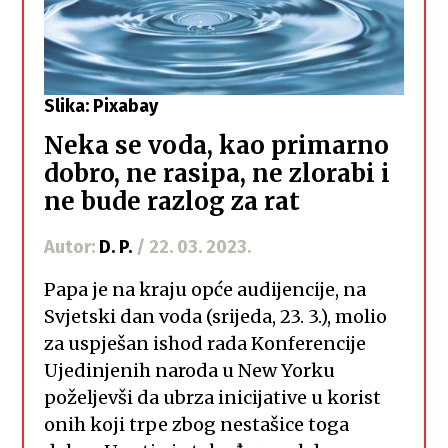
Slika: Pixabay
Neka se voda, kao primarno
dobro, ne rasipa, ne zlorabi i
ne bude razlog za rat
Autor:
D. P.
/ 22. 03. 2023.
Papa je na kraju opće audijencije, na
Svjetski dan voda (srijeda, 23. 3.), molio
za uspješan ishod rada Konferencije
Ujedinjenih naroda u New Yorku
poželjevši da ubrza inicijative u korist
onih koji trpe zbog nestašice toga