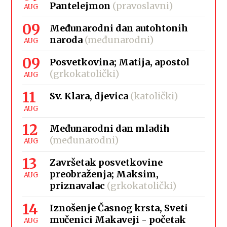
Pantelejmon
(pravoslavni)
AUG
09
Međunarodni dan autohtonih
naroda
(međunarodni)
AUG
09
Posvetkovina; Matija, apostol
(grkokatolički)
AUG
11
Sv. Klara, djevica
(katolički)
AUG
12
Međunarodni dan mladih
(međunarodni)
AUG
13
Završetak posvetkovine
preobraženja; Maksim,
AUG
priznavalac
(grkokatolički)
14
Iznošenje Časnog krsta, Sveti
mučenici Makaveji - početak
AUG