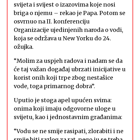
svijeta i svijest o izazovima koje nosi
briga o njemu – rekao je Papa. Potom se
osvrnuo na II. konferenciju
Organizacije ujedinjenih naroda o vodi,
koja se održava u New Yorku do 24.
ožujka.
“Molim za uspjeh radova i nadam se da
će taj važan događaj ubrzati inicijative u
korist onih koji trpe zbog nestašice
vode, toga primarnog dobra”.
Uputio je stoga apel upućen svima:
onima koji imaju odgovorne uloge u
svijetu, kao i jednostavnim građanima:
“Vodu se ne smije rasipati, zlorabiti i ne
smije biti razlog za rat, nego ju se treba