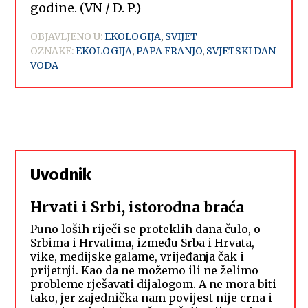
godine. (VN / D. P.)
OBJAVLJENO U:
EKOLOGIJA
,
SVIJET
OZNAKE:
EKOLOGIJA
,
PAPA FRANJO
,
SVJETSKI DAN
VODA
Uvodnik
Hrvati i Srbi, istorodna braća
Puno loših riječi se proteklih dana čulo, o
Srbima i Hrvatima, između Srba i Hrvata,
vike, medijske galame, vrijeđanja čak i
prijetnji. Kao da ne možemo ili ne želimo
probleme rješavati dijalogom. A ne mora biti
tako, jer zajednička nam povijest nije crna i