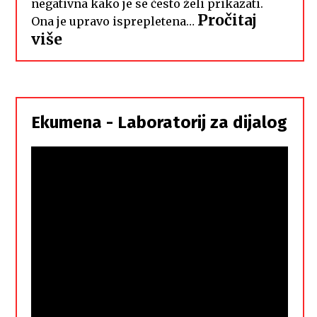
negativna kako je se često želi prikazati.
Pročitaj
Ona je upravo isprepletena…
:
više
Hrvati
i
Srbi,
istorodna
Ekumena - Laboratorij za dijalog
braća