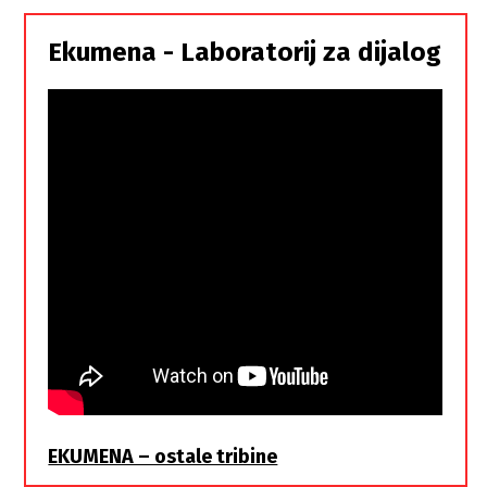
Srbi,
istorodna
Ekumena - Laboratorij za dijalog
braća
EKUMENA – ostale tribine