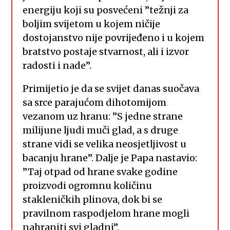
energiju koji su posvećeni ”težnji za
boljim svijetom u kojem ničije
dostojanstvo nije povrijeđeno i u kojem
bratstvo postaje stvarnost, ali i izvor
radosti i nade”.
Primijetio je da se svijet danas suočava
sa srce parajućom dihotomijom
vezanom uz hranu: ”S jedne strane
milijune ljudi muči glad, a s druge
strane vidi se velika neosjetljivost u
bacanju hrane”. Dalje je Papa nastavio:
”Taj otpad od hrane svake godine
proizvodi ogromnu količinu
stakleničkih plinova, dok bi se
pravilnom raspodjelom hrane mogli
nahraniti svi gladni”.