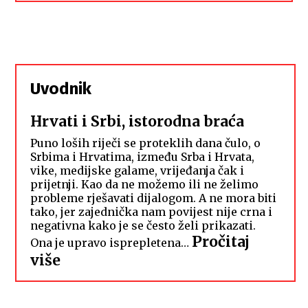
Uvodnik
Hrvati i Srbi, istorodna braća
Puno loših riječi se proteklih dana čulo, o
Srbima i Hrvatima, između Srba i Hrvata,
vike, medijske galame, vrijeđanja čak i
prijetnji. Kao da ne možemo ili ne želimo
probleme rješavati dijalogom. A ne mora biti
tako, jer zajednička nam povijest nije crna i
negativna kako je se često želi prikazati.
Pročitaj
Ona je upravo isprepletena…
:
više
Hrvati
i