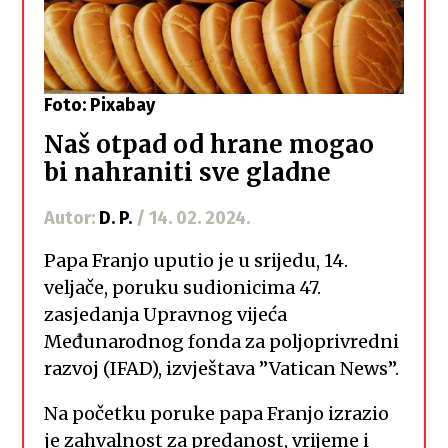
Foto: Pixabay
Naš otpad od hrane mogao
bi nahraniti sve gladne
Autor:
D. P.
/ 14. 02. 2024.
Papa Franjo uputio je u srijedu, 14.
veljače, poruku sudionicima 47.
zasjedanja Upravnog vijeća
Međunarodnog fonda za poljoprivredni
razvoj (IFAD), izvještava ”Vatican News”.
Na početku poruke papa Franjo izrazio
je zahvalnost za predanost, vrijeme i