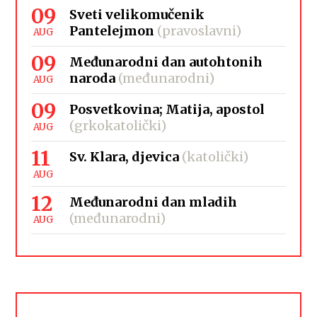
09
Sveti velikomučenik
Pantelejmon
(pravoslavni)
AUG
09
Međunarodni dan autohtonih
naroda
(međunarodni)
AUG
09
Posvetkovina; Matija, apostol
(grkokatolički)
AUG
11
Sv. Klara, djevica
(katolički)
AUG
12
Međunarodni dan mladih
(međunarodni)
AUG