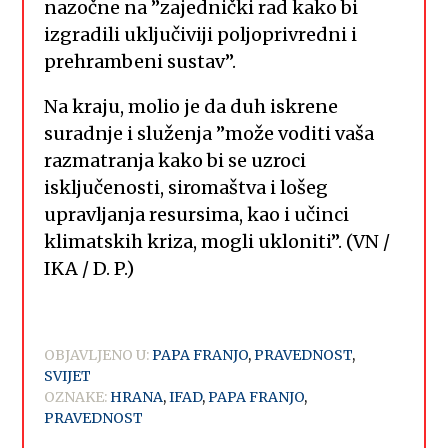
nazočne na ”zajednički rad kako bi
izgradili uključiviji poljoprivredni i
prehrambeni sustav”.
Na kraju, molio je da duh iskrene
suradnje i služenja ”može voditi vaša
razmatranja kako bi se uzroci
isključenosti, siromaštva i lošeg
upravljanja resursima, kao i učinci
klimatskih kriza, mogli ukloniti”. (VN /
IKA / D. P.)
OBJAVLJENO U:
PAPA FRANJO
,
PRAVEDNOST
,
SVIJET
OZNAKE:
HRANA
,
IFAD
,
PAPA FRANJO
,
PRAVEDNOST