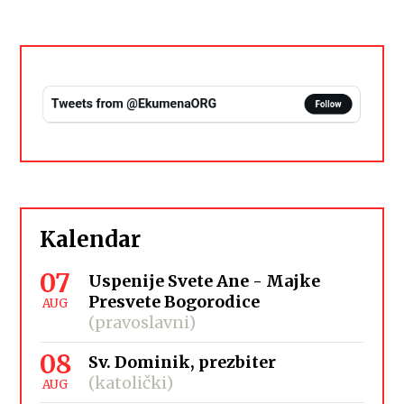
Kalendar
07
Uspenije Svete Ane - Majke
Presvete Bogorodice
AUG
(pravoslavni)
08
Sv. Dominik, prezbiter
(katolički)
AUG