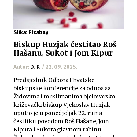
Slika: Pixabay
Biskup Huzjak čestitao Roš
Hašanu, Sukot i Jom Kipur
Autor:
D. P.
/ 22. 09. 2025.
Predsjednik Odbora Hrvatske
biskupske konferencije za odnos sa
Židovima i muslimanima bjelovarsko-
križevački biskup Vjekoslav Huzjak
uputio je u ponedjeljak 22. rujna
čestitku povodom Roš Hašane, Jom
Kipura i Sukota glavnom rabinu