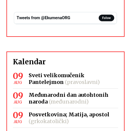
Kalendar
09
Sveti velikomučenik
Pantelejmon
(pravoslavni)
AUG
09
Međunarodni dan autohtonih
naroda
(međunarodni)
AUG
09
Posvetkovina; Matija, apostol
(grkokatolički)
AUG