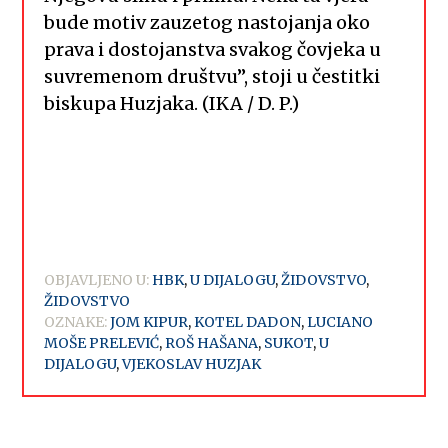
bude motiv zauzetog nastojanja oko
prava i dostojanstva svakog čovjeka u
suvremenom društvu”, stoji u čestitki
biskupa Huzjaka. (IKA / D. P.)
OBJAVLJENO U:
HBK
,
U DIJALOGU
,
ŽIDOVSTVO
,
ŽIDOVSTVO
OZNAKE:
JOM KIPUR
,
KOTEL DADON
,
LUCIANO
MOŠE PRELEVIĆ
,
ROŠ HAŠANA
,
SUKOT
,
U
DIJALOGU
,
VJEKOSLAV HUZJAK