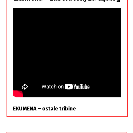
braća
EKUMENA – ostale tribine