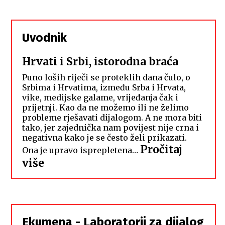
Uvodnik
Hrvati i Srbi, istorodna braća
Puno loših riječi se proteklih dana čulo, o
Srbima i Hrvatima, između Srba i Hrvata,
vike, medijske galame, vrijeđanja čak i
prijetnji. Kao da ne možemo ili ne želimo
probleme rješavati dijalogom. A ne mora biti
tako, jer zajednička nam povijest nije crna i
negativna kako je se često želi prikazati.
Pročitaj
Ona je upravo isprepletena…
:
više
Hrvati
i
Srbi,
istorodna
Ekumena - Laboratorij za dijalog