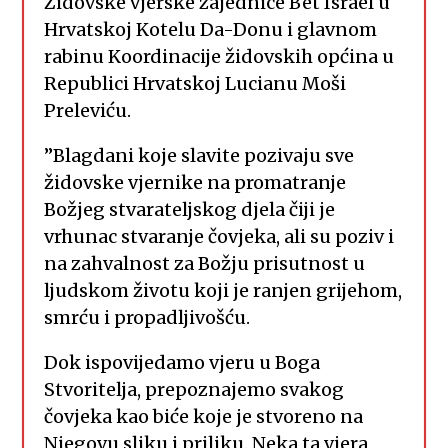
Židovske vjerske zajednice Bet Israel u
Hrvatskoj Kotelu Da-Donu i glavnom
rabinu Koordinacije židovskih općina u
Republici Hrvatskoj Lucianu Moši
Preleviću.
”Blagdani koje slavite pozivaju sve
židovske vjernike na promatranje
Božjeg stvarateljskog djela čiji je
vrhunac stvaranje čovjeka, ali su poziv i
na zahvalnost za Božju prisutnost u
ljudskom životu koji je ranjen grijehom,
smrću i propadljivošću.
Dok ispovijedamo vjeru u Boga
Stvoritelja, prepoznajemo svakog
čovjeka kao biće koje je stvoreno na
Njegovu sliku i priliku. Neka ta vjera