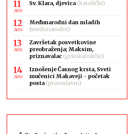
11
Sv. Klara, djevica
(katolički)
AUG
12
Međunarodni dan mladih
(međunarodni)
AUG
13
Završetak posvetkovine
preobraženja; Maksim,
AUG
priznavalac
(grkokatolički)
14
Iznošenje Časnog krsta, Sveti
mučenici Makaveji - početak
AUG
posta
(pravoslavni)