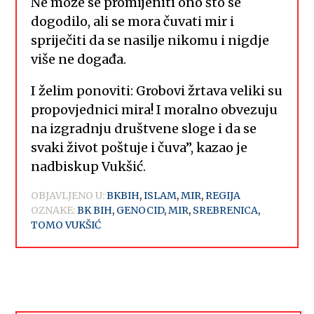
Ne može se promijeniti ono što se
dogodilo, ali se mora čuvati mir i
spriječiti da se nasilje nikomu i nigdje
više ne događa.
I želim ponoviti: Grobovi žrtava veliki su
propovjednici mira! I moralno obvezuju
na izgradnju društvene sloge i da se
svaki život poštuje i čuva”, kazao je
nadbiskup Vukšić.
OBJAVLJENO U:
BKBIH
,
ISLAM
,
MIR
,
REGIJA
OZNAKE:
BK BIH
,
GENOCID
,
MIR
,
SREBRENICA
,
TOMO VUKŠIĆ