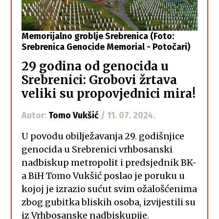
Memorijalno groblje Srebrenica (Foto:
Srebrenica Genocide Memorial - Potočari)
29 godina od genocida u
Srebrenici: Grobovi žrtava
veliki su propovjednici mira!
Autor:
Tomo Vukšić
/ 11. 07. 2024.
U povodu obilježavanja 29. godišnjice
genocida u Srebrenici vrhbosanski
nadbiskup metropolit i predsjednik BK-
a BiH Tomo Vukšić poslao je poruku u
kojoj je izrazio sućut svim ožalošćenima
zbog gubitka bliskih osoba, izvijestili su
iz Vrhbosanske nadbiskupije.