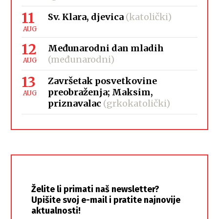
11
Sv. Klara, djevica
(katolički)
AUG
12
Međunarodni dan mladih
(međunarodni)
AUG
13
Završetak posvetkovine
preobraženja; Maksim,
AUG
priznavalac
(grkokatolički)
Želite li primati naš newsletter?
Upišite svoj e-mail i pratite najnovije
aktualnosti!