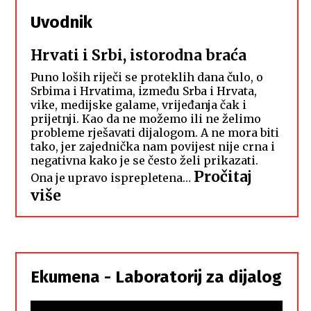
Uvodnik
Hrvati i Srbi, istorodna braća
Puno loših riječi se proteklih dana čulo, o
Srbima i Hrvatima, između Srba i Hrvata,
vike, medijske galame, vrijeđanja čak i
prijetnji. Kao da ne možemo ili ne želimo
probleme rješavati dijalogom. A ne mora biti
tako, jer zajednička nam povijest nije crna i
negativna kako je se često želi prikazati.
Pročitaj
Ona je upravo isprepletena…
:
više
Hrvati
i
Srbi,
istorodna
Ekumena - Laboratorij za dijalog
braća