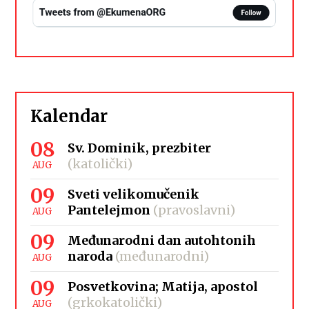
Kalendar
08
Sv. Dominik, prezbiter
(katolički)
AUG
09
Sveti velikomučenik
Pantelejmon
(pravoslavni)
AUG
09
Međunarodni dan autohtonih
naroda
(međunarodni)
AUG
09
Posvetkovina; Matija, apostol
(grkokatolički)
AUG