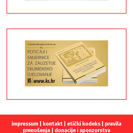
impressum
|
kontakt
|
etički kodeks |
pravila
prenošenja |
donacije i sponzorstva