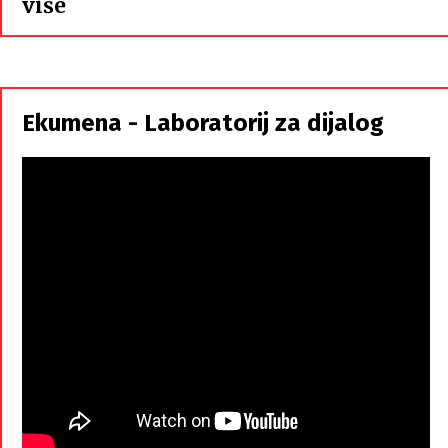
:
više
Hrvati
i
Srbi,
istorodna
Ekumena - Laboratorij za dijalog
braća