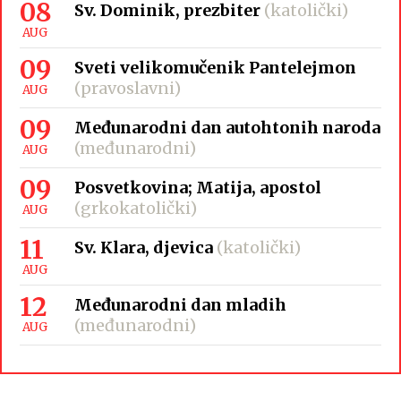
08
Sv. Dominik, prezbiter
(katolički)
AUG
09
Sveti velikomučenik Pantelejmon
(pravoslavni)
AUG
09
Međunarodni dan autohtonih naroda
(međunarodni)
AUG
09
Posvetkovina; Matija, apostol
(grkokatolički)
AUG
11
Sv. Klara, djevica
(katolički)
AUG
12
Međunarodni dan mladih
(međunarodni)
AUG