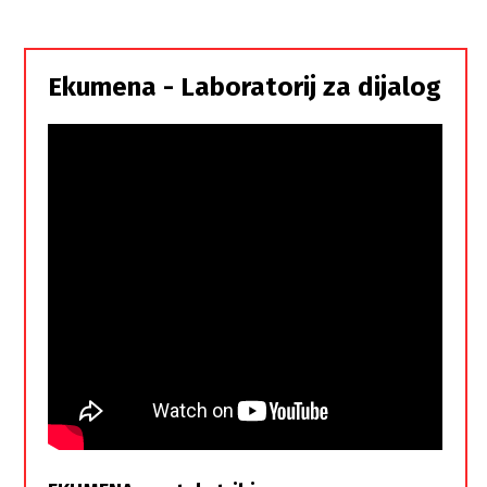
i
Srbi,
istorodna
Ekumena - Laboratorij za dijalog
braća