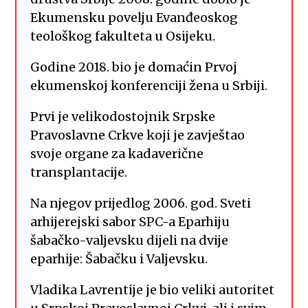
Ekumensku povelju Evanđeoskog
teološkog fakulteta u Osijeku.
Godine 2018. bio je domaćin Prvoj
ekumenskoj konferenciji žena u Srbiji.
Prvi je velikodostojnik Srpske
Pravoslavne Crkve koji je zavještao
svoje organe za kadaverične
transplantacije.
Na njegov prijedlog 2006. god. Sveti
arhijerejski sabor SPC-a Eparhiju
šabačko-valjevsku dijeli na dvije
eparhije: Šabačku i Valjevsku.
Vladika Lavrentije je bio veliki autoritet