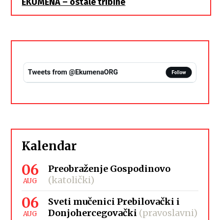
EKUMENA – ostale tribine
Kalendar
06
Preobraženje Gospodinovo
(katolički)
AUG
06
Sveti mučenici Prebilovački i
Donjohercegovački
(pravoslavni)
AUG