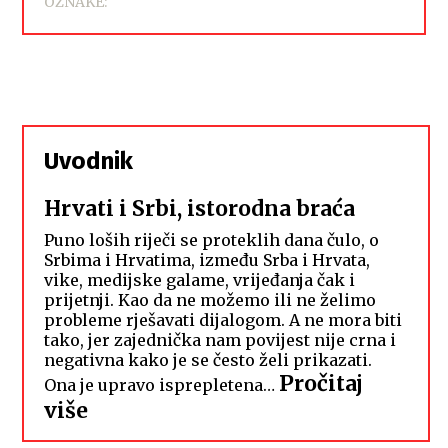
OZNAKE:
Uvodnik
Hrvati i Srbi, istorodna braća
Puno loših riječi se proteklih dana čulo, o
Srbima i Hrvatima, između Srba i Hrvata,
vike, medijske galame, vrijeđanja čak i
prijetnji. Kao da ne možemo ili ne želimo
probleme rješavati dijalogom. A ne mora biti
tako, jer zajednička nam povijest nije crna i
negativna kako je se često želi prikazati.
Pročitaj
Ona je upravo isprepletena…
:
više
Hrvati