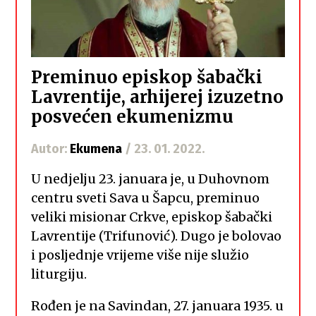
Preminuo episkop šabački
Lavrentije, arhijerej izuzetno
posvećen ekumenizmu
Autor:
Ekumena
/ 23. 01. 2022.
U nedjelju 23. januara je, u Duhovnom
centru sveti Sava u Šapcu, preminuo
veliki misionar Crkve, episkop šabački
Lavrentije (Trifunović). Dugo je bolovao
i posljednje vrijeme više nije služio
liturgiju.
Rođen je na Savindan, 27. januara 1935. u