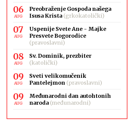
06
Preobraženje Gospoda našega
Isusa Krista
(grkokatolički)
AUG
07
Uspenije Svete Ane - Majke
Presvete Bogorodice
AUG
(pravoslavni)
08
Sv. Dominik, prezbiter
(katolički)
AUG
09
Sveti velikomučenik
Pantelejmon
(pravoslavni)
AUG
09
Međunarodni dan autohtonih
naroda
(međunarodni)
AUG