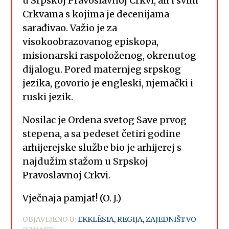
u Srpskoj Pravoslavnoj Crkvi, ali i svim
Crkvama s kojima je decenijama
sarađivao. Važio je za
visokoobrazovanog episkopa,
misionarski raspoloženog, okrenutog
dijalogu. Pored maternjeg srpskog
jezika, govorio je engleski, njemački i
ruski jezik.
Nosilac je Ordena svetog Save prvog
stepena, a sa pedeset četiri godine
arhijerejske službe bio je arhijerej s
najdužim stažom u Srpskoj
Pravoslavnoj Crkvi.
Vječnaja pamjat! (O. J.)
OBJAVLJENO U:
EKKLĒSIA
,
REGIJA
,
ZAJEDNIŠTVO