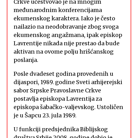
Crkve učestvovao je na mnogim
međunarodnim konferencijama
ekumenskog karaktera. Iako je često
nailazio na neodobravanje zbog svoga
ekumenskog angažmana, ipak episkop
Lavrentije nikada nije prestao da bude
aktivan na ovome polju hrišćanskog
poslanja.
Posle dvadeset godina provedenih u
dijaspori, 1989. godine Sveti arhijerejski
sabor Srpske Pravoslavne Crkve
postavlja episkopa Lavrentija za
episkopa šabačko-valjevskog. Ustoličen
je u Šapcu 23. jula 1989.
U funkciji predsjednika Biblijskog
društva Srbije 2008. godine dobio je